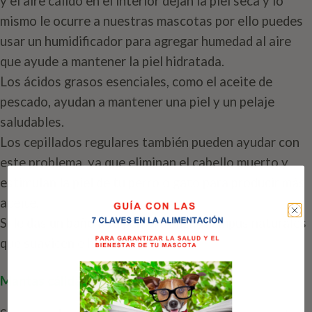
y el aire cálido en el interior dejan la piel seca y lo
mismo le ocurre a nuestras mascotas por ello puedes
usar un humidificador para agregar humedad al aire
que ayude a mantener la piel hidratada.
Los ácidos grasos esenciales, como el aceite de
pescado, ayudan a mantener una piel y un pelaje
saludables.
Los cepillados regulares también pueden ayudar con
este problema, ya que eliminan el cabello muerto y
estimulan la piel de tu perro o gato para producir más
aceite.
Si le das un baño a tu perro, utiliza champús naturales
que suavicen e hidraten la piel.
Mantas cálidas para perros y gatos