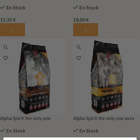
fish
Days para perros Adultos
En Stock
En Stock
15,35
€
18,00
€
Añadir Al Carrito
Añadir Al Carrito
Alpha Spirit the only one
Alpha Spirit the only one aves
Multiproteico
de corral
En Stock
En Stock