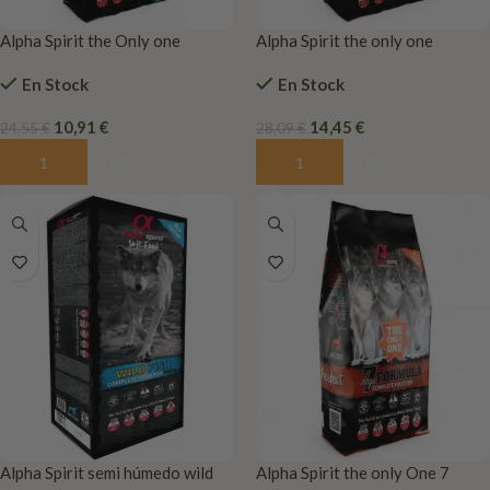
Alpha Spirit the Only one
Alpha Spirit the only one
pato,Duck
cachorros
En Stock
En Stock
10,91
€
14,45
€
24,55
€
28,09
€
Añadir Al Carrito
Añadir Al Carrito
Alpha Spirit semi húmedo wild
Alpha Spirit the only One 7