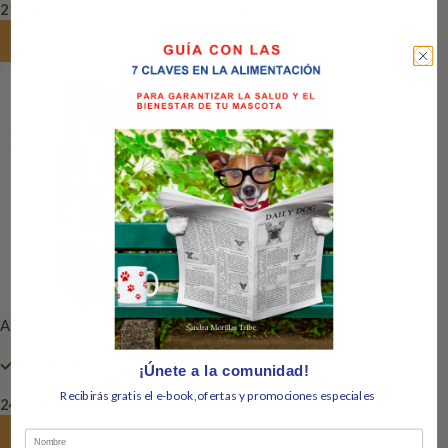
21,73
€
21,82
€
Añadir Al Carrito
Añadir Al Carrito
Alpha Spirit Alimento Only Fish
(pescado)
En Stock
¡Únete a la comunidad!
Recibirás gratis el e-book,ofertas y promociones especiales
24,55
€
Añadir Al Carrito
Nombre