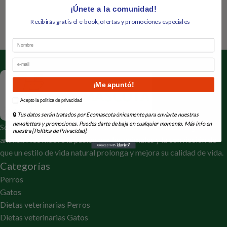
¡Únete a la comunidad!
Recibirás gratis el e-book,ofertas y promociones especiales
Nombre
Email
¡Me apuntó!
How would you like to hear from us?
Acepto la política de privacidad
🔒
Tus datos serán tratados por Ecomascota únicamente para enviarte nuestras
newsletters y promociones. Puedes darte de baja en cualquier momento. Más info en
Somos un equipo de especialistas en nutrición, salud e higiene
nuestra [Política de Privacidad].
animal. Nos mueve la pasión por los animales y la convicción de
que un estilo de vida natural prolonga y mejora su calidad de vida.
Categorías
Perros
Gatos
Dietas veterinarias Perros
Dietas veterinarias Gatos