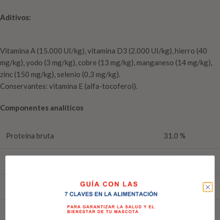
Aditivos:
Vitamina A (15.000 UI/kg), vitamina D3 (2.000 UI/kg), hierro (40
mg/kg), yodo (3 mg/kg), cobre (13 mg/kg), manganeso (14 mg/kg),
zinc (150 mg/kg), selenio (0,3 mg/kg).
Conservantes: vitamina E (alfa-tocoferol).
Componentes analíticos
Proteína bruta
31.0 %
Grasa bruta
17.0 %
Fibra bruta
5.0 %
Ceniza bruta
9.0 %