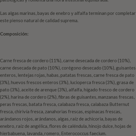
Las algas marinas, bayas de enebro y alfalfa terminan por completar
este pienso natural de calidad suprema.
C
omposición:
Carne fresca de cordero (11%), carne desecada de cordero (10%),
carne desecada de pato (10%), corégono desecado (10%), guisantes
enteros, lentejas rojas, habas, patatas frescas, carne fresca de pato
(3%), huevos frescos enteros (3%), lucioperca fresca (3%), grasa de
pato (3%), aceite de arenque (3%), alfalfa, hígado fresco de cordero
(2%), harina de cordero (2%), fibras de guisantes, manzanas frescas,
peras frescas, batata fresca, calabaza fresca, calabaza Butternut
fresca, chirivía fresca, zanahorias frescas, espinacas frescas,
arándanos rojos, arándanos, algas, raíz de achicoria, bayas de
enebro, raíz de angélica, flores de caléndula, hinojo dulce, hojas de
hierbabuena, lavanda, romero, Enterococcus faecium.