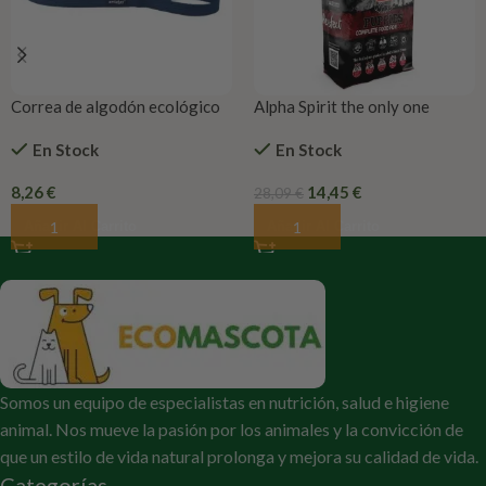
Correa de algodón ecológico
Alpha Spirit the only one
cachorros
En Stock
En Stock
8,26
€
14,45
€
28,09
€
Añadir Al Carrito
Añadir Al Carrito
Somos un equipo de especialistas en nutrición, salud e higiene
animal. Nos mueve la pasión por los animales y la convicción de
que un estilo de vida natural prolonga y mejora su calidad de vida.
Categorías