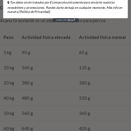
🔒
Tus datos serán tratados por Ecomascota únicamente para enviarte nuestras
Cantidad recomendada
:
newsletters y promociones. Puedes darte de baja en cualquier momento. Más info en
nuestra [Política de Privacidad].
Acana Grasslands es un alimento completo para perros.
Peso
Actividad física elevada
Actividad física normal
5 kg
90 g
60 g
10 kg
160 g
120 g
20 kg
280 g
180 g
40 kg
480 g
320 g
50 kg
560 g
360 g
60 kg
640 g
420 g