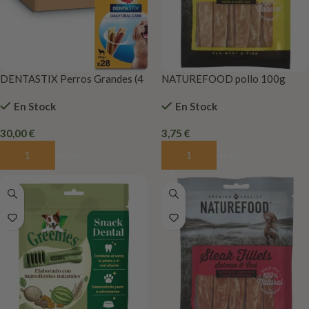
DENTASTIX Perros Grandes (4
NATUREFOOD pollo 100g
cajas 28 unidades)
En Stock
En Stock
30,00
€
3,75
€
Añadir Al Carrito
Añadir Al Carrito