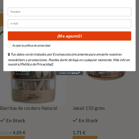
4,05
€
19,00
€
Nombre
4,50
€
Añadir Al Carrito
Añadir Al Carrito
Email
-10%
¡Me apuntó!
How would you like to hear from us?
Acepto la política de privacidad
🔒
Tus datos serán tratados por Ecomascota únicamente para enviarte nuestras
newsletters y promociones. Puedes darte de baja en cualquier momento. Más info en
nuestra [Política de Privacidad].
Barritas de cordero Natural
Jabalí 150 grms
Greatness Only Meat 70 gr
En Stock
En Stock
4,05
€
1,71
€
4,50
€