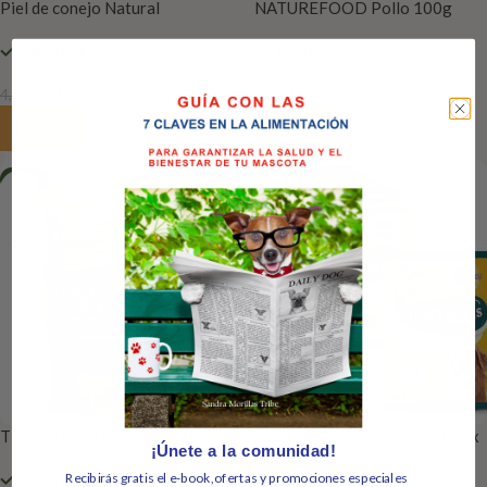
Piel de conejo Natural
NATUREFOOD Pollo 100g
Greatness Only Meat 70 gr
En Stock
En Stock
4,05
€
3,75
€
4,50
€
Añadir Al Carrito
Añadir Al Carrito
-10%
Tiras de pavo Natural
Tasty queso y buey (Pack de 6 x
¡Únete a la comunidad!
Greatness Only Meat 70 gr
130g)
Recibirás gratis el e-book,ofertas y promociones especiales
En Stock
En Stock