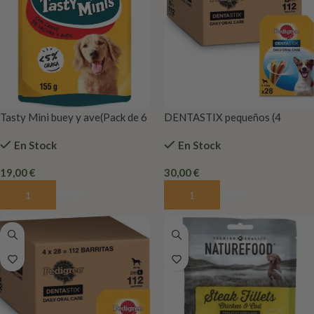
Tasty Mini buey y ave(Pack de 6
DENTASTIX pequeños (4
x 130g)
Paquetes 28 Barritas)
En Stock
En Stock
19,00
€
30,00
€
Añadir Al Carrito
Añadir Al Carrito