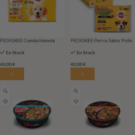
PEDIGREE Comida húmeda
PEDIGREE Perros Sabor Pollo
para Perros Junior, Pollo y Buey
y Buey con Verduras en Salsa,
En Stock
En Stock
con Arroz en Gelatina,
Multipack (13 Packs x 4 bolsitas
Multipack (13 Packs x 4 bolsitas
x 100g)
40,00
€
40,00
€
x 100g)
Añadir Al Carrito
Añadir Al Carrito