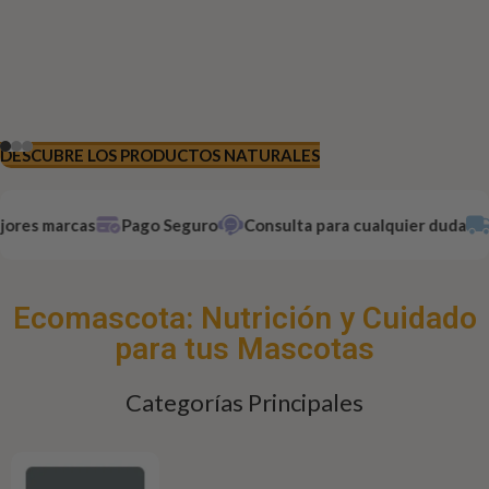
DESCUBRE LOS PRODUCTOS NATURALES
res marcas
Pago Seguro
Consulta para cualquier duda
E
Ecomascota: Nutrición y Cuidado
para tus Mascotas
Categorías Principales