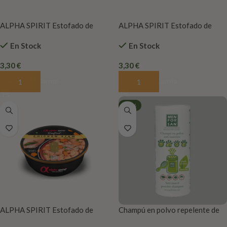
ALPHA SPIRIT Estofado de
ALPHA SPIRIT Estofado de
Atún para Perros 280Gramos
Ternera para Perros
En Stock
En Stock
280Gramos
3,30
€
3,30
€
Añadir Al Carrito
Añadir Al Carrito
-20%
ALPHA SPIRIT Estofado de
Champú en polvo repelente de
Pollo para Perros 280Gramos
insectos