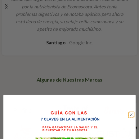
por la nutricionista de Ecomascota. Antes tenía
problemas digestivos y se notaba apático, pero ahora
está lleno de energía, su pelaje brilla como nunca y su
apetito ha mejorado muchísimo.
Santiago
Google Inc.
Algunas de Nuestras Marcas