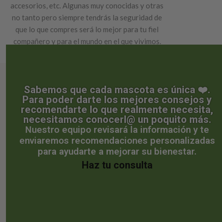
accesorios, etc. Algunas muy conocidas y otras
no tanto pero siempre tendrás la seguridad de
que lo que compres será lo mejor para tu fiel
compañero y para el mundo en el que vivimos.
Somos un equipo de profesionales que
abarcamos todos los ámbitos, desde la nutrición
animal hasta la salud e higiene de nuestras
Sabemos que cada mascota es única ❤️.
mascotas. Consulta sobre las dudas que tengas
Para poder darte los mejores consejos y
para mejorar la alimentación de tu mascota.
recomendarte lo que realmente necesita,
necesitamos conocerl@ un poquito más.
Nuestro equipo revisará la información y te
enviaremos recomendaciones personalizadas
para ayudarte a mejorar su bienestar.
Haz tu consulta