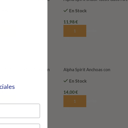
y 35Gr (x16ud)
Corral 35G(x16)
En Stock
En Stock
,98
€
11,98
€
ñadir Al Carrito
Añadir Al Carrito
ha Spirit Lata Sardinas con
Alpha Spirit Anchoas con
tano 6x400gr
Manzana 6x400gr
En Stock
En Stock
eciales
,00
€
14,00
€
ñadir Al Carrito
Añadir Al Carrito
→