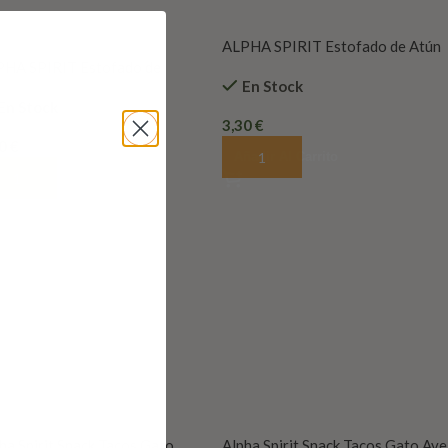
ALPHA SPIRIT Estofado de Atún
HA SPIRIT Estofado de
para Perros 280Gramos
En Stock
nera para Perros 280Gramos
En Stock
3,30
€
30
€
Añadir Al Carrito
ñadir Al Carrito
ha Spirit Snack Tacos Gato
Alpha Spirit Snack Tacos Gato Ave