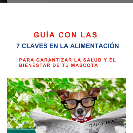
ALPHA SPIRIT Estofado de Pollo
para Perros 280Gramos
ALP
En Stock
Ter
3,30
€
3,
Añadir Al Carrito
A
ra de barritas de Pato
uds
ck
l Carrito
it the Only one
Alpha Spirit Tacos de Buey 35Gr
Alp