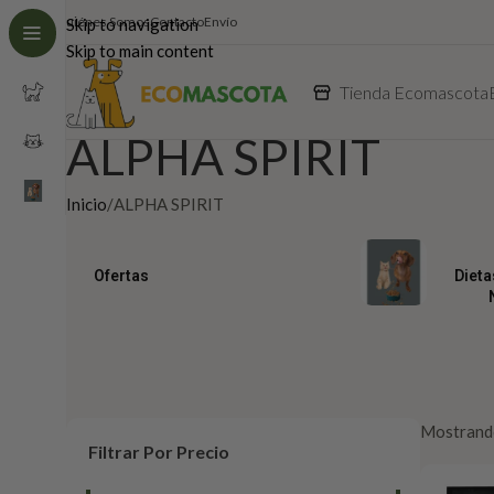
Quiénes Somos
Contacto
Envío
Skip to navigation
Skip to main content
Tienda Ecomascota
ALPHA SPIRIT
Inicio
ALPHA SPIRIT
Ofertas
Dieta
Mostrando
Filtrar Por Precio