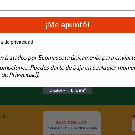
¡Me apuntó!
ías
Enlaces Útiles
Quiénes Somos
e to hear from us?
ca de privacidad
Contactanos
terinarias Perros
Envío
án tratados por Ecomascota únicamente para enviart
terinarias Gatos
Blog
romociones. Puedes darte de baja en cualquier momen
scotas
 de Privacidad].
uía
S