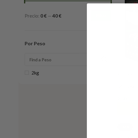
Precio:
0 €
—
40 €
Filtrar
Por Peso
2kg
1
Alpha Rist
perro 16 
En Sto
2,50
€
Añadir A
-56%
Alpha Spir