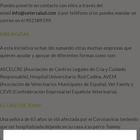
Puedes ponerte en contacto con ellos a través del
email
info@vetersalud.com
ó por teléfono si no puedes mandar un
correo en el 902189199.
MÁS AYUDAS
A esta iniciativa se han ido sumando otras muchas empresas que
quieren ayudar y apoyar de diferentes formas como son:
ASCELCRE (Asociación de Centros Legales de Cria y Cuidado
Responsable), Hospital Universitario Rod Codina, AVEM
(Asociación de Veterinarios Municipales de España), Vet Family y
CEVE (Confederación Empresarial Española Veterinaria).
EL CASO DE TOMY
Una señora de 65 años se vió afectada por el Coronavirus teniendo
que ser hospitalizada dejando en su casa a su perro Tommy.