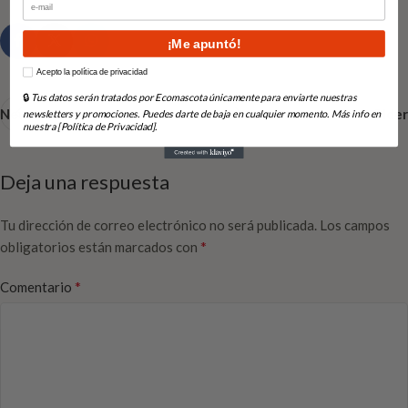
¡Me apuntó!
How would you like to hear from us?
Acepto la política de privacidad
🔒
Tus datos serán tratados por Ecomascota únicamente para enviarte nuestras
Newer
Older
newsletters y promociones. Puedes darte de baja en cualquier momento. Más info en
nuestra [Política de Privacidad].
Deja una respuesta
Tu dirección de correo electrónico no será publicada.
Los campos
*
obligatorios están marcados con
*
Comentario