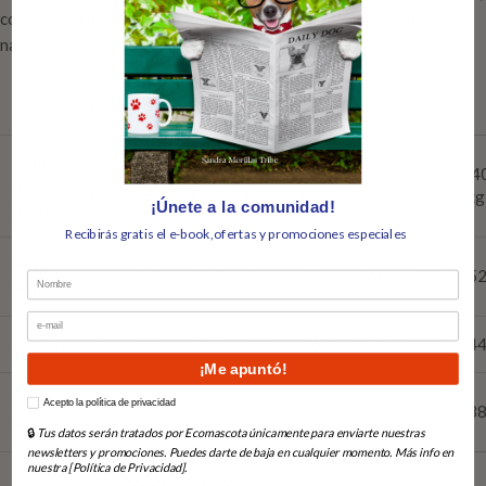
con máxima palatabilidad, elaborada únicamente con los jugos
naturales del alimento. Sin tratamientos químicos.
Peso del perro
Tipo
2
5
10
15
20
25
30
4
de
kg
kg
kg
kg
kg
kg
kg
kg
¡Únete a la comunidad!
perro
Recibirás gratis el e-book,ofertas y promociones especiales
Muy
55
109
184
250
310
366
420
5
Nombre
activo
Email
Activo
47
93
156
211
262
310
355
4
¡Me apuntó!
Poco
How would you like to hear from us?
Acepto la política de privacidad
40
80
135
182
226
268
307
3
activo
🔒
Tus datos serán tratados por Ecomascota únicamente para enviarte nuestras
newsletters y promociones. Puedes darte de baja en cualquier momento. Más info en
nuestra [Política de Privacidad].
Gramos de alimento