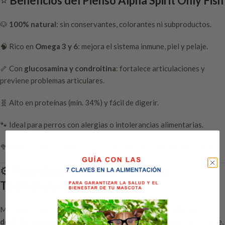
⭐
Beneficios del Pienso Alpha Spirit Only Fish
🐶
100% natural
: sin conservantes, colorantes ni subproductos.
🧠 Rico en
Omega 3 y 6
: mejora el sistema inmune, piel y pelaje.
🦴 Con
glucosamina y condroitina
: fortalece articulaciones y
previene problemas articulares.
🧬 Alto en proteínas (mín. 34%) y fácil de digerir.
🐾 Ideal para perros con alergias o intolerancias alimentarias.
🥦 Antioxidantes naturales que retrasan el envejecimiento celular.
⚙️
Tecnología exclusiva: Tenderize
Technology®
Mediante un proceso único de
maceración, hidrolización y
deshidratación en frío
, se logra una proteína altamente asimilable,