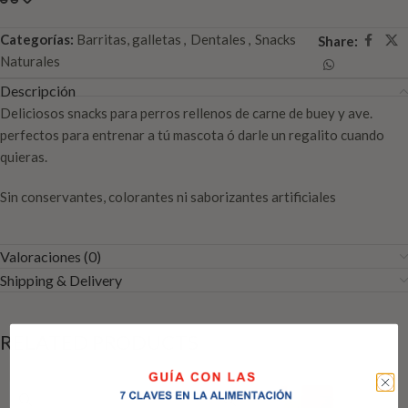
Categorías:
Barritas, galletas
,
Dentales
,
Snacks
Share:
Naturales
Descripción
Deliciosos snacks para perros rellenos de carne de buey y ave.
perfectos para entrenar a tú mascota ó darle un regalito cuando
quieras.
Sin conservantes, colorantes ni saborizantes artificiales
Valoraciones (0)
Shipping & Delivery
RELATED PRODUCTS