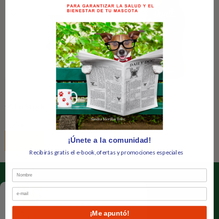
Hueso Prensado 10cm. 2 Uds.
Dipi Bacon Ahumado 300ml
BIOZOO
(salsa)
En Stock
En Stock
2,25
€
5,95
€
¡Únete a la comunidad!
Añadir Al Carrito
Añadir Al Carrito
Recibirás gratis el e-book,ofertas y promociones especiales
Nombre
Email
¡Me apuntó!