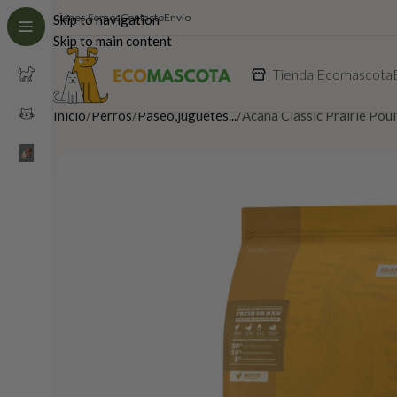
Quiénes Somos
Contacto
Envío
Skip to navigation
Skip to main content
Tienda Ecomascota
Inicio
Perros
Paseo,juguetes...
Acana Classic Prairie Pou