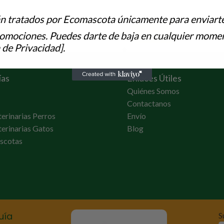
17,80
€
án tratados por Ecomascota únicamente para enviart
Al Carrito
Añadir Al Carrito
romociones. Puedes darte de baja en cualquier momen
 de Privacidad].
ías
Enlaces Útiles
Quiénes Somos
Contactanos
terinarias Perros
Envío
terinarias Gatos
Blog
scotas
uía
S