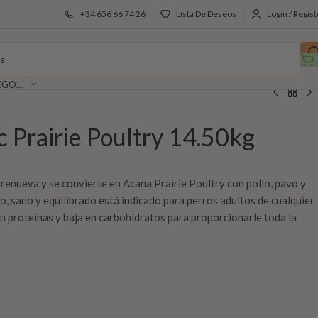
+34 656 66 74 26
Lista De Deseos
Login / Regist
SELECCIONAR CATEGORÍA
c Prairie Poultry 14.50kg
enueva y se convierte en Acana Prairie Poultry con pollo, pavo y
, sano y equilibrado está indicado para perros adultos de cualquier
en proteínas y baja en carbohidratos para proporcionarle toda la