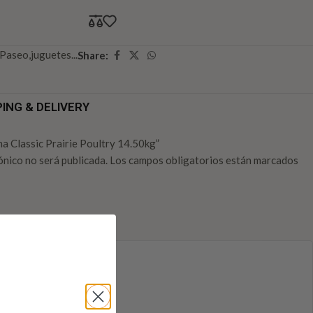
Paseo,juguetes...
Share:
PING & DELIVERY
na Classic Prairie Poultry 14.50kg”
ónico no será publicada.
Los campos obligatorios están marcados