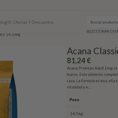
Blog
Ofertas Y Descuentos
ltry 14.50kg
Acana Classi
81,24
€
Acana Premium Adult Dog se r
huevo. Este alimento completo
raza. La fórmula es muy alta 
vitalidad y e…
Peso
14,5 kg