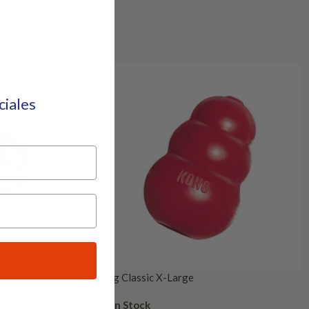
eciales
ojo S 5m
Kong Classic X-Large
En Stock