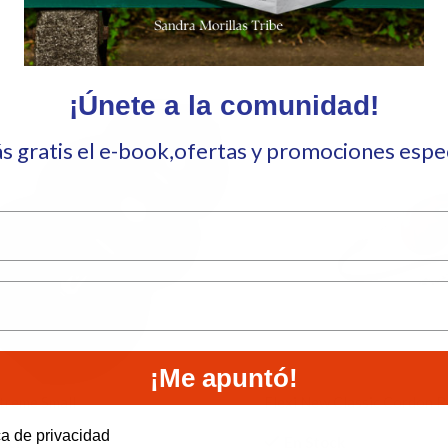
¡Únete a la comunidad!
ás gratis el e-book,ofertas y promociones esp
¡Me apuntó!
treme Small
Flexi New Classic Cordon R
e to hear from us?
ca de privacidad
tock
En Stock