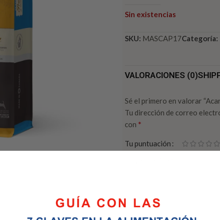
Sin existencias
SKU:
MASCAP17
Categoría:
VALORACIONES (0)
SHIP
Sé el primero en valorar “Aca
Tu dirección de correo electr
*
con
Tu puntuación
*
Tu valoración