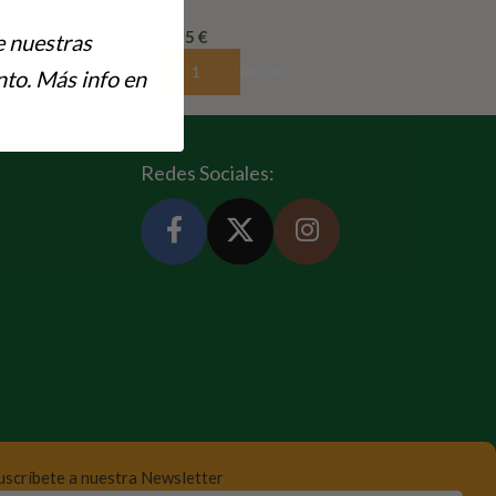
22,15
€
e nuestras
Añadir Al Carrito
to. Más info en
Redes Sociales:
uscríbete a nuestra Newsletter