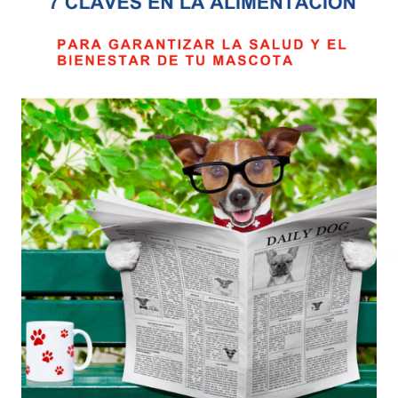
*
Nombre
*
Correo electrónico
Guarda mi nombre, correo 
comente.
Valoraciones
Aún no hay reseñas