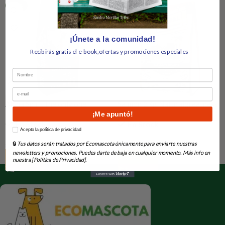
-49%
-17%
¡Únete a la comunidad!
Recibirás gratis el e-book,ofertas y promociones especiales
Nombre
Email
Alpha Spirit the only one
Salmón 2Kg Naturalgreatness
¡Me apuntó!
cachorros
En Stock
En Stock
How would you like to hear from us?
Acepto la política de privacidad
14,45
€
15,28
€
28,09
€
18,38
€
🔒
Tus datos serán tratados por Ecomascota únicamente para enviarte nuestras
newsletters y promociones. Puedes darte de baja en cualquier momento. Más info en
Añadir Al Carrito
Añadir Al Carrito
nuestra [Política de Privacidad].