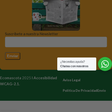
Suscríbete a nuestra Newsletter
¿Necesitas ayuda?
Chatea con nosotros
Ecomascota
2025
I
Accesibilidad
Aviso Legal
WCAG-2.1.
Política De Privacidad
Envío