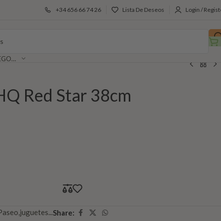
+34 656 66 74 26
Lista De Deseos
Login / Regist
SELECCIONAR CATEGORÍA
 HQ Red Star 38cm
Paseo,juguetes...
Share: