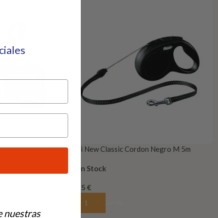
eciales
Flexi New Classic Cordon Negro M 5m
En Stock
20,55
€
Añadir Al Carrito
e nuestras