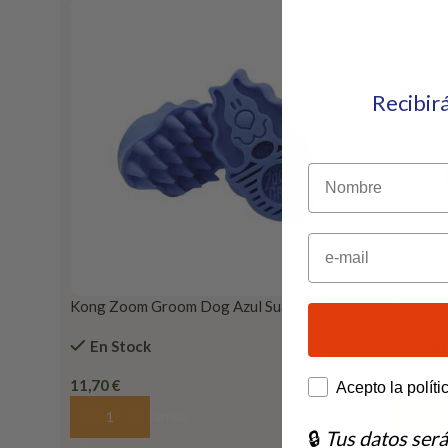
Recibir
Nombre
Email
Kong Zoom Groom Dog Azul Suave
Flexi Ne
En Stock
En S
11,70
€
14,55
€
How would you lik
Acepto la políti
Añadir Al Carrito
Añadir 
🔒
Tus datos ser