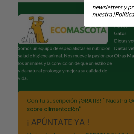
newsletters y p
nuestra [Política
Categor
Perros
Gatos
Dietas ve
Somos un equipo de especialistas en nutrición,
Dietas ve
salud e higiene animal. Nos mueve la pasión por
Otras Ma
los animales y la convicción de que un estilo de
vida natural prolonga y mejora su calidad de
vida.
Con tu suscripción ¡GRATIS! " Nuestra G
sobre alimentación"
¡ APÚNTATE YA !