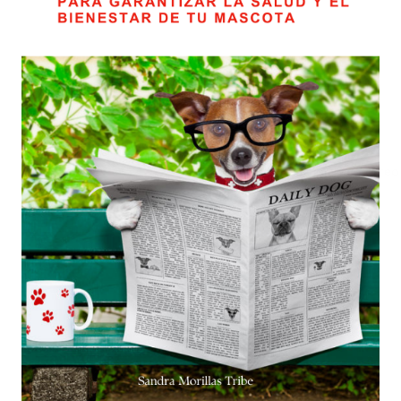
*
Nombre
*
Correo electrónico
Guarda mi nombre, correo 
comente.
Valoraciones
Aún no hay reseñas