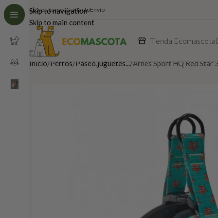
Quiénes Somos
Contacto
Envío
Skip to navigation
Skip to main content
Tienda Ecomascota
Inicio
Perros
Paseo,juguetes...
Arnes Sport HQ Red Star 