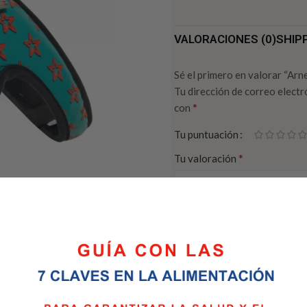
VALORACIONES (0)
SHIP
Sé el primero en valorar “Ar
Tu dirección de correo electr
*
con
Tu puntuación
*
Tu valoración