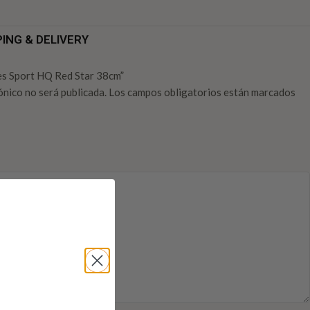
PING & DELIVERY
nes Sport HQ Red Star 38cm”
ónico no será publicada.
Los campos obligatorios están marcados