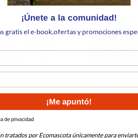
¡Únete a la comunidad!
ás gratis el e-book,ofertas y promociones esp
w Classic Cordon Azul XS 3m
Kong Goodie Bone Large
¡Me apuntó!
tock
En Stock
19,20
€
e to hear from us?
ca de privacidad
Al Carrito
Añadir Al Carrito
án tratados por Ecomascota únicamente para enviart