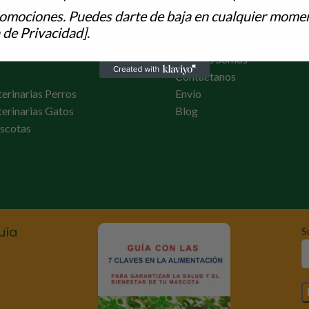
romociones. Puedes darte de baja en cualquier momen
 de Privacidad].
ías
Enlaces Útiles
Quiénes Somos
Contactanos
terinarias Perros
Envío
terinarias Gatos
Blog
scotas
uía
S