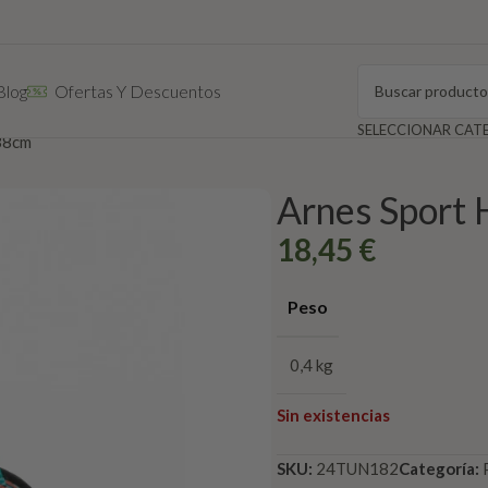
Blog
Ofertas Y Descuentos
38cm
Arnes Sport
18,45
€
Peso
0,4 kg
Sin existencias
SKU:
24TUN182
Categoría: