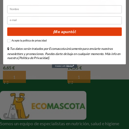
Nombre
Email
¡Me apuntó!
How would you like to hear from us?
Acepto la política de privacidad
Kong Natural Catnip 28.3 gr
Flexi New Classic Cordon Rojo
🔒
Tus datos serán tratados por Ecomascota únicamente para enviarte nuestras
XS 3m
newsletters y promociones. Puedes darte de baja en cualquier momento. Más info en
En Stock
En Stock
nuestra [Política de Privacidad].
6,65
€
14,55
€
Añadir Al Carrito
Añadir Al Carrito
Somos un equipo de especialistas en nutrición, salud e higiene