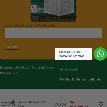
Suscríbete a nuestra Newsletter
¿Necesitas ayuda?
Chatea con nosotros
Ecomascota
2025
I
Accesibilidad
Aviso Legal
WCAG-2.1.
Política De Privacidad
Envío
Chewy Chicken Fillet
Sin
0
17,30
€
existencias
600gr