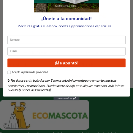
¡Únete a la comunidad!
Recibirás gratis el e-book,ofertas y promociones especiales
Nombre
Email
Hueso Prensado 10cm. 2 Uds.
Hueso Prensado 17cm.
BIOZOO
BIOZOO
¡Me apuntó!
En Stock
En Stock
How would you like to hear from us?
Acepto la política de privacidad
2,25
€
3,05
€
🔒
Tus datos serán tratados por Ecomascota únicamente para enviarte nuestras
Añadir Al Carrito
Añadir Al Carrito
newsletters y promociones. Puedes darte de baja en cualquier momento. Más info en
nuestra [Política de Privacidad].