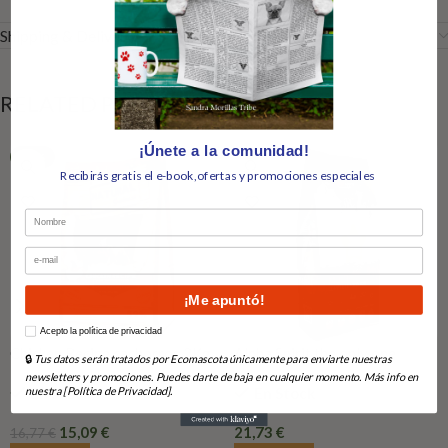
Shipping & Delivery
RELATED PRODUCTS
¡Únete a la comunidad!
-10%
Recibirás gratis el e-book,ofertas y promociones especiales
Nombre
Email
¡Me apuntó!
How would you like to hear from us?
Acepto la política de privacidad
Chicken Recipe cachorros 2Kg
Alpha Spirit the only one
🔒
Tus datos serán tratados por Ecomascota únicamente para enviarte nuestras
Natural greatness
Multiproteico
newsletters y promociones. Puedes darte de baja en cualquier momento. Más info en
nuestra [Política de Privacidad].
En Stock
En Stock
15,09
€
21,73
€
16,77
€