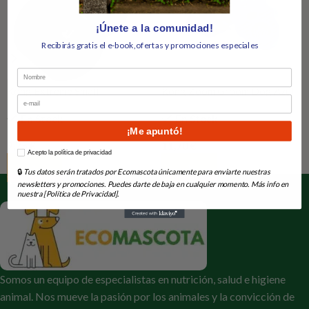
¡Únete a la comunidad!
Recibirás gratis el e-book,ofertas y promociones especiales
Nombre
Kong Extreme Small
Kong Zoom Groom Dog Azul
Email
Suave
En Stock
En Stock
¡Me apuntó!
9,75
€
11,70
€
How would you like to hear from us?
Acepto la política de privacidad
Añadir Al Carrito
Añadir Al Carrito
🔒
Tus datos serán tratados por Ecomascota únicamente para enviarte nuestras
newsletters y promociones. Puedes darte de baja en cualquier momento. Más info en
nuestra [Política de Privacidad].
Somos un equipo de especialistas en nutrición, salud e higiene
animal. Nos mueve la pasión por los animales y la convicción de