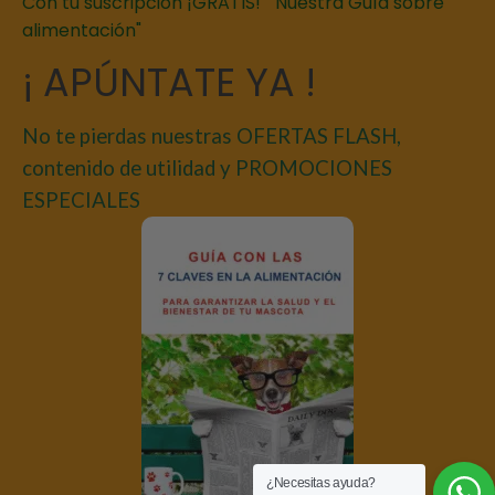
Con tu suscripción ¡GRATIS! " Nuestra Guía sobre
alimentación"
¡ APÚNTATE YA !
No te pierdas nuestras OFERTAS FLASH,
contenido de utilidad y PROMOCIONES
ESPECIALES
¿Necesitas ayuda?