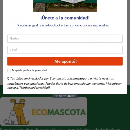
¡Únete a la comunidad!
Recibirás gratis el e-book,ofertas y promociones especiales
Nombre
Email
Correa de algodón ecológico
Alpha Spirit the only one
cachorros
¡Me apuntó!
En Stock
En Stock
How would you like to hear from us?
Acepto la política de privacidad
8,26
€
14,45
€
28,09
€
🔒
Tus datos serán tratados por Ecomascota únicamente para enviarte nuestras
Añadir Al Carrito
Añadir Al Carrito
newsletters y promociones. Puedes darte de baja en cualquier momento. Más info en
nuestra [Política de Privacidad].
Somos un equipo de especialistas en nutrición, salud e higiene