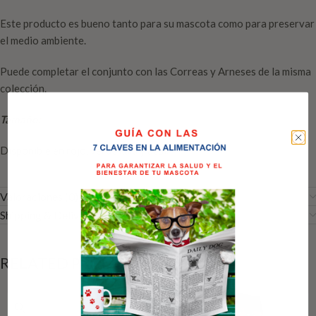
Este producto es bueno tanto para su mascota como para preservar
el medio ambiente.
Puede completar el conjunto con las Correas y Arneses de la misma
colección.
Tamaño:
Disponible en rojo, verde kaki y azul.
Valoraciones (0)
Shipping & Delivery
RELATED PRODUCTS
-49%