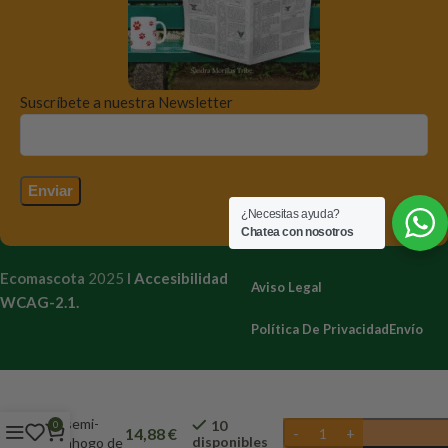
Suscríbete a nuestra Newsletter
¿Necesitas ayuda?
Chatea con nosotros
Ecomascota
2025
I
Accesibilidad
Aviso Legal
WCAG-2.1.
Política De Privacidad
Envío
Collar
ecológico
semi-
10
0
14,88
€
disponibles
ahogo de