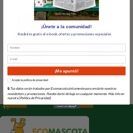
¡Únete a la comunidad!
Recibirás gratis el e-book,ofertas y promociones especiales
Nombre
Email
Profine Energy Chicken 3 kg
Alpha Spirit the only One 7
¡Me apuntó!
Days para perros Adultos
En Stock
En Stock
How would you like to hear from us?
Acepto la política de privacidad
🔒
Tus datos serán tratados por Ecomascota únicamente para enviarte nuestras
15,55
€
18,00
€
newsletters y promociones. Puedes darte de baja en cualquier momento. Más info en
nuestra [Política de Privacidad].
Añadir Al Carrito
Añadir Al Carrito