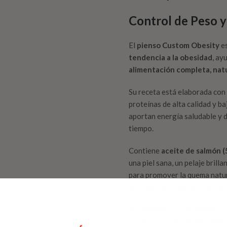
Control de Peso y
El
pienso Custom Obesity
es
tendencia a la obesidad
, ay
alimentación completa, natu
Su receta está elaborada con
proteínas de alta calidad y b
aportan energía saludable y 
tiempo.
Contiene
aceite de salmón 
una piel sana, un pelaje bril
para promover la quema natur
articulaciones durante la pér
El
psyllium
y los
probióticos
mientras que las
plantas bot