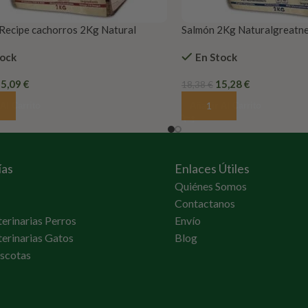
Recipe cachorros 2Kg Natural
Salmón 2Kg Naturalgreatn
ss
tock
En Stock
15,09
€
15,28
€
18,38
€
Al Carrito
Añadir Al Carrito
ías
Enlaces Útiles
Quiénes Somos
Contactanos
terinarias Perros
Envío
terinarias Gatos
Blog
scotas