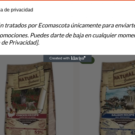
Energía metabolizable: 3.050
e to hear from us?
ca de privacidad
💚
¿No sabes si este pienso e
consulta nutricional gratuita
án tratados por Ecomascota únicamente para enviart
romociones. Puedes darte de baja en cualquier momen
 de Privacidad].
-17%