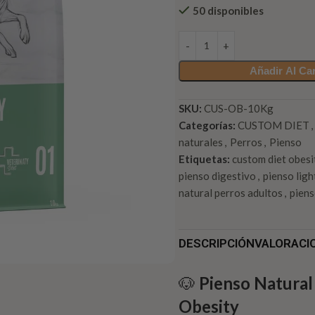
50 disponibles
Añadir Al Car
SKU:
CUS-OB-10Kg
Categorías:
CUSTOM DIET
,
naturales
,
Perros
,
Pienso
Etiquetas:
custom diet obesi
pienso digestivo
,
pienso ligh
natural perros adultos
,
piens
DESCRIPCIÓN
VALORACIO
🐶
Pienso Natural
Obesity