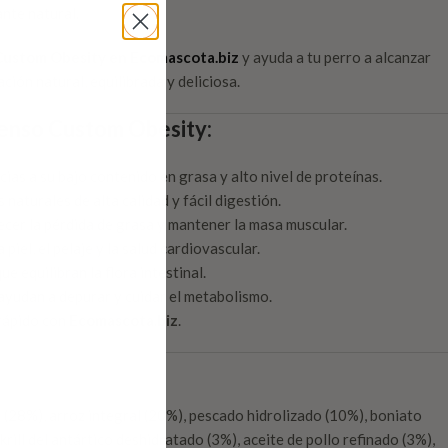
nte natural.
 Custom Obesity en
Ecomascota.biz
y ayuda a tu perro a alcanzar
ción natural, equilibrada y deliciosa.
ienso Custom Obesity:
cias a su bajo contenido en grasa y alto nivel de proteínas.
naturales de alta calidad y fácil digestión.
cer la pérdida de grasa y mantener la masa muscular.
piel, el pelaje y la salud cardiovascular.
e equilibran la flora intestinal.
ayudan a depurar y cuidar el metabolismo.
 rápido con
Ecomascota.biz
.
(28%), arroz integral (20%), pescado hidrolizado (10%), boniato
krill del antártico deshidratado (3%), aceite de pollo refinado (3%),