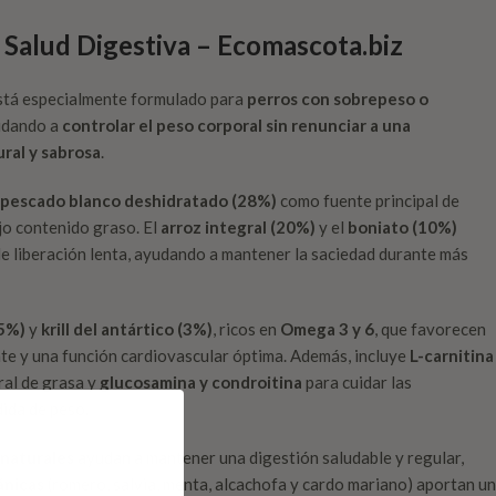
 Salud Digestiva – Ecomascota.biz
tá especialmente formulado para
perros con sobrepeso o
udando a
controlar el peso corporal sin renunciar a una
ral y sabrosa
.
pescado blanco deshidratado (28%)
como fuente principal de
ajo contenido graso. El
arroz integral (20%)
y el
boniato (10%)
de liberación lenta, ayudando a mantener la saciedad durante más
(5%)
y
krill del antártico (3%)
, ricos en
Omega 3 y 6
, que favorecen
lante y una función cardiovascular óptima. Además, incluye
L-carnitina
al de grasa y
glucosamina y condroitina
para cuidar las
dida de peso.
 naturales
ayudan a mantener una digestión saludable y regular,
ánicas
(romero, salvia, menta, alcachofa y cardo mariano) aportan un