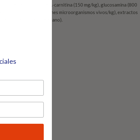
), semillas de psyllium, L-carnitina (150 mg/kg), glucosamina (800
kg), probióticos (20 millones microorganismos vivos/kg), extractos
nta, alcachofa, cardo mariano).
eciales