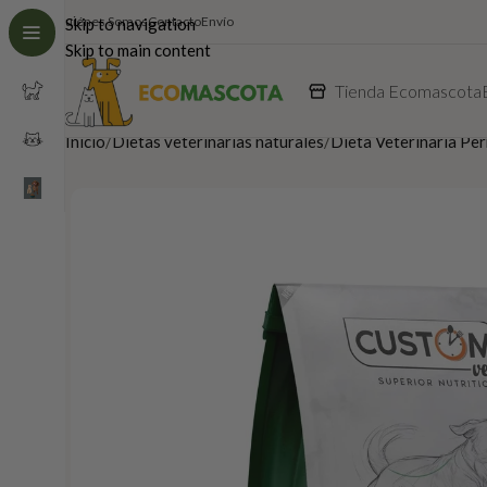
Quiénes Somos
Contacto
Envío
Skip to navigation
Skip to main content
Tienda Ecomascota
Inicio
Dietas veterinarias naturales
Dieta Veterinaria Pe