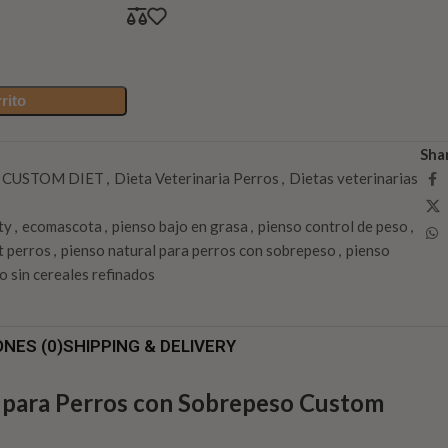
rito
Sha
CUSTOM DIET
,
Dieta Veterinaria Perros
,
Dietas veterinarias
ty
,
ecomascota
,
pienso bajo en grasa
,
pienso control de peso
,
t perros
,
pienso natural para perros con sobrepeso
,
pienso
o sin cereales refinados
NES (0)
SHIPPING & DELIVERY
 para Perros con Sobrepeso Custom