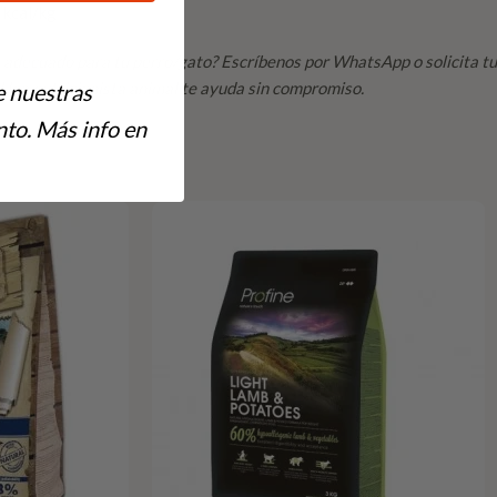
 kcal/kg
s adecuado para tu perro/gato? Escríbenos por WhatsApp o solicita tu
. Una nutricionista animal te ayuda sin compromiso.
e nuestras
to. Más info en