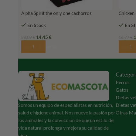
Alpha Spirit the only one cachorros
Chicken 
greatne
En Stock
En S
14,45
€
28,09
€
16,77
€
Añadir Al Carrito
Añadir 
Categor
Perros
Gatos
Dietas ve
Somos un equipo de especialistas en nutrición,
Dietas ve
salud e higiene animal. Nos mueve la pasión por
Otras Ma
los animales y la convicción de que un estilo de
vida natural prolonga y mejora su calidad de
vida.