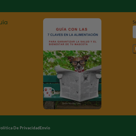
uía
S
olítica De Privacidad
Envío