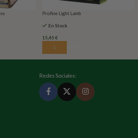
ess
Profine Light Lamb
En Stock
15,45
€
Añadir Al Carrito
Redes Sociales: