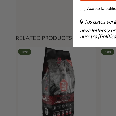
How would you lik
Acepto la políti
🔒
Tus datos ser
newsletters y p
nuestra [Política
RELATED PRODUCTS
-49%
-10%