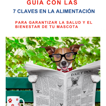
efecto depurativo y antioxida
👉
Compra ahora el pienso
su peso ideal con una alimenta
🦴
Beneficios del P
✅ Control eficaz del peso gra
✅ Elaborado con ingredientes 
✅ Con L-carnitina para favore
✅ Rico en Omega 3 y 6 para la 
✅ Prebióticos y probióticos qu
✅ Con plantas naturales que 
✅ Confianza, calidad y envío
🧾
Composición:
Pescado blanco deshidratado 
(10%), aceite de salmón (5%), 