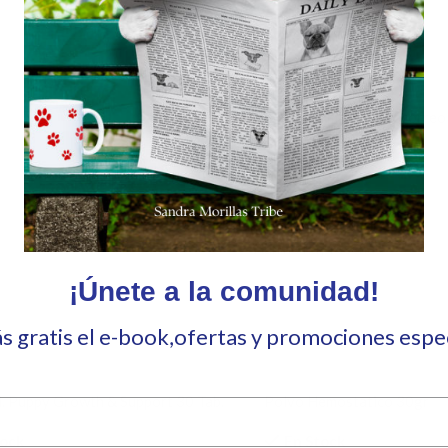
*
Correo electrónico
Guarda mi nombre, correo 
comente.
Valoraciones
Aún no hay reseñas
¡Únete a la comunidad!
ás gratis el e-book,ofertas y promociones esp
l. Puppy Growth & Support 30 Tab.
Polvo Hemostatico 30gr
tock
En Stock