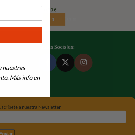
10,20
€
Añadir Al Carrito
Redes Sociales:
e nuestras
to. Más info en
uscríbete a nuestra Newsletter