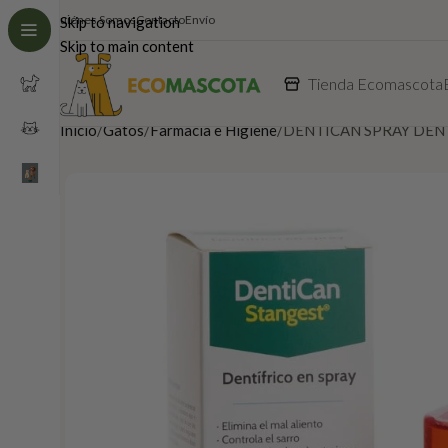
Quiénes Somos
Contacto
Envío
Skip to navigation
Skip to main content
Tienda Ecomascota
Inicio
Gatos
Farmacia e Higiene
DENTICAN SPRAY DEN