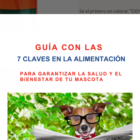
Sé el primero en valorar 
Tu dirección de correo electr
*
con
Tu puntuación
*
Tu valoración
*
Nombre