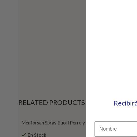
RELATED PRODUCTS
Recibir
Menforsan Spray Bucal Perro y Gato125ml
Gigi Sup
Nombre
En Stock
En S