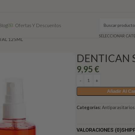
Blog
Ofertas Y Descuentos
TAL 125ML
DENTICAN 
9,95
€
Añadir Al Car
Categorías:
Antiparasitario
VALORACIONES (0)
SHIP