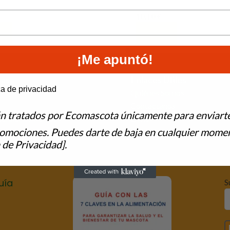
10,10
€
Al Carrito
Añadir Al Carrito
¡Me apuntó!
ías
Enlaces Útiles
e to hear from us?
ca de privacidad
Quiénes Somos
Contactanos
án tratados por Ecomascota únicamente para enviart
terinarias Perros
Envío
romociones. Puedes darte de baja en cualquier momen
terinarias Gatos
Blog
 de Privacidad].
scotas
uía
S