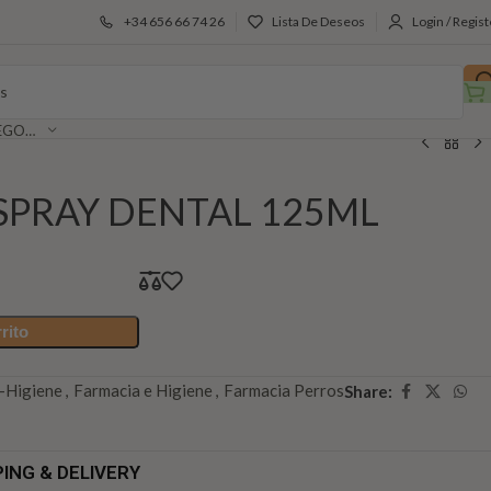
+34 656 66 74 26
Lista De Deseos
Login / Regist
SELECCIONAR CATEGORÍA
SPRAY DENTAL 125ML
rito
s-Higiene
,
Farmacia e Higiene
,
Farmacia Perros
Share:
PING & DELIVERY