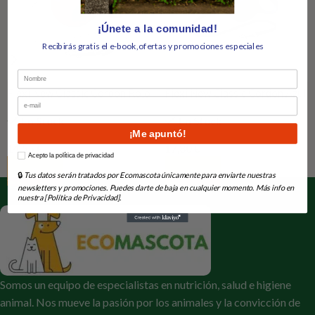
¡Únete a la comunidad!
Recibirás gratis el e-book,ofertas y promociones especiales
Nombre
Flexi New Classic Cordon Rojo
Flexi New Classic Cordon Azul
Email
XS 3m
S 5m
En Stock
En Stock
¡Me apuntó!
14,55
€
17,80
€
How would you like to hear from us?
Acepto la política de privacidad
Añadir Al Carrito
Añadir Al Carrito
🔒
Tus datos serán tratados por Ecomascota únicamente para enviarte nuestras
newsletters y promociones. Puedes darte de baja en cualquier momento. Más info en
nuestra [Política de Privacidad].
Somos un equipo de especialistas en nutrición, salud e higiene
animal. Nos mueve la pasión por los animales y la convicción de