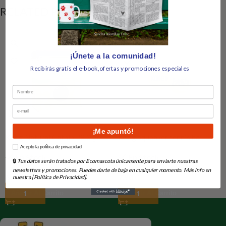
RELATED PRODUCTS
¡Únete a la comunidad!
Recibirás gratis el e-book,ofertas y promociones especiales
Nombre
Email
¡Me apuntó!
Kong Natural Catnip 28.3 gr
Kong squeaker tennis ball
large pack 2un
How would you like to hear from us?
Acepto la política de privacidad
En Stock
En Stock
🔒
Tus datos serán tratados por Ecomascota únicamente para enviarte nuestras
newsletters y promociones. Puedes darte de baja en cualquier momento. Más info en
6,65
€
7,90
€
nuestra [Política de Privacidad].
Añadir Al Carrito
Añadir Al Carrito