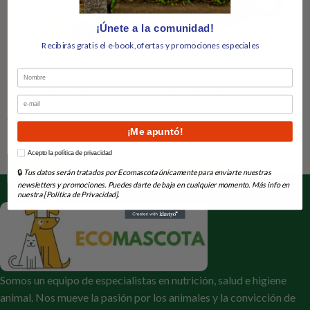
¡Únete a la comunidad!
Recibirás gratis el e-book,ofertas y promociones especiales
Nombre
Kong Natural Catnip 28.3 gr
Flexi New Classic Cordon Rojo
Email
XS 3m
En Stock
En Stock
¡Me apuntó!
6,65
€
14,55
€
How would you like to hear from us?
Acepto la política de privacidad
Añadir Al Carrito
Añadir Al Carrito
🔒
Tus datos serán tratados por Ecomascota únicamente para enviarte nuestras
newsletters y promociones. Puedes darte de baja en cualquier momento. Más info en
nuestra [Política de Privacidad].
Somos un equipo de especialistas en nutrición, salud e higiene
animal. Nos mueve la pasión por los animales y la convicción de