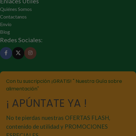
Enlaces Útiles
Quiénes Somos
Contactanos
Envío
Blog
Redes Sociales:
Con tu suscripción ¡GRATIS! " Nuestra Guía sobre
alimentación"
¡ APÚNTATE YA !
No te pierdas nuestras OFERTAS FLASH,
contenido de utilidad y PROMOCIONES
ESPECIALES