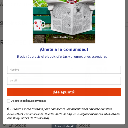
Aún no hay reseñas
Shipping & Delivery
RELATED PRODUCTS
¡Únete a la comunidad!
Recibirás gratis el e-book,ofertas y promociones especiales
Nombre
Email
¡Me apuntó!
How would you like to hear from us?
Acepto la política de privacidad
🔒
Tus datos serán tratados por Ecomascota únicamente para enviarte nuestras
Profine Light Lamb
Alpha Spirit the only one
newsletters y promociones. Puedes darte de baja en cualquier momento. Más info en
nuestra [Política de Privacidad].
Multiproteico
En Stock
En Stock