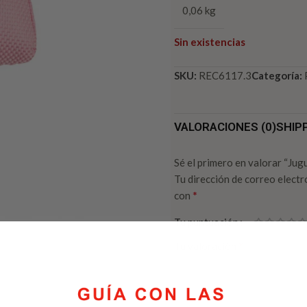
0,06 kg
Sin existencias
SKU:
REC6117.3
Categoría:
VALORACIONES (0)
SHIP
Sé el primero en valorar “J
Tu dirección de correo electr
*
con
Tu puntuación
*
Tu valoración