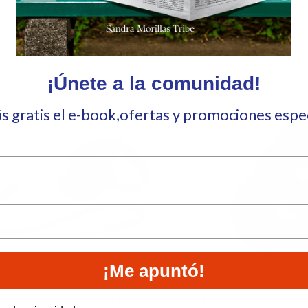
Aún no hay reseñas
¡Únete a la comunidad!
ás gratis el e-book,ofertas y promociones esp
¡Me apuntó!
ew Classic Cordon Negro M 5m
Kong Classic X-Large