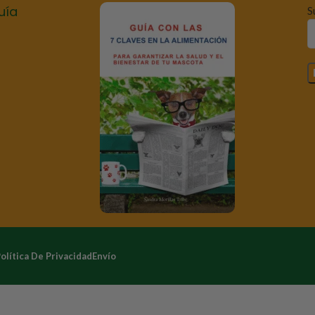
uía
S
olítica De Privacidad
Envío