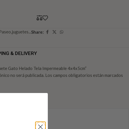
Paseo,juguetes...
Share:
PING & DELIVERY
uguete Gato Helado Tela Impermeable 4x4x5cm”
ónico no será publicada.
Los campos obligatorios están marcados