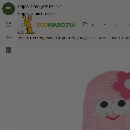
Quiénes Somos
Contacto
Envío
Skip to navigation
Skip to main content
Tienda Ecomascota
Inicio
Perros
Paseo,juguetes...
Juguete Gato Helado Tel