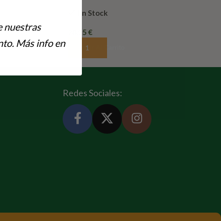
En Stock
e nuestras
28,95
€
to. Más info en
Añadir Al Carrito
Redes Sociales: