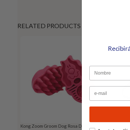
RELATED PRODUCTS
Recibir
Nombre
Email
Kong Zoom Groom Dog Rosa Duro
Flexi N