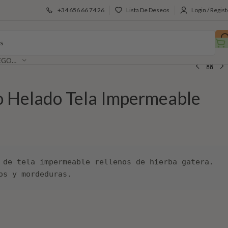
+34 656 66 74 26
Lista De Deseos
Login / Regist
SELECCIONAR CATEGORÍA
o Helado Tela Impermeable
 de tela impermeable rellenos de hierba gatera. 
os y mordeduras.