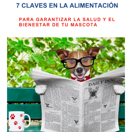
*
Nombre
*
Correo electrónico
Guarda mi nombre, correo 
comente.
Valoraciones