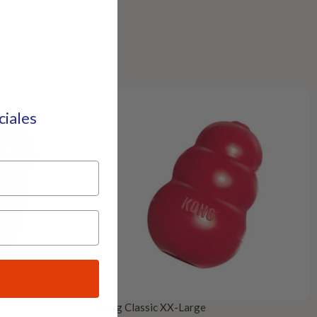
eciales
Kong Classic XX-Large