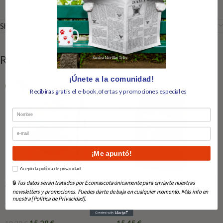
Shipping & Delivery
RELATED PRODUCTS
¡Únete a la comunidad!
-17%
Recibirás gratis el e-book,ofertas y promociones especiales
Nombre
Email
¡Me apuntó!
How would you like to hear from us?
Acepto la política de privacidad
Salmón 2Kg Naturalgreatness
Profine Light Lamb
🔒
Tus datos serán tratados por Ecomascota únicamente para enviarte nuestras
newsletters y promociones. Puedes darte de baja en cualquier momento. Más info en
nuestra [Política de Privacidad].
En Stock
En Stock
15,28
€
15,45
€