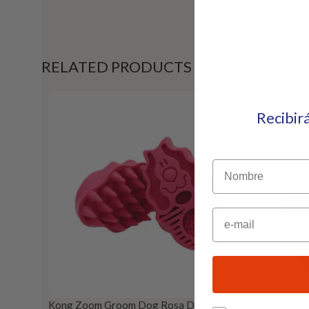
RELATED PRODUCTS
Recibir
Nombre
Email
Kong Zoom Groom Dog Rosa Duro
Kong Ex