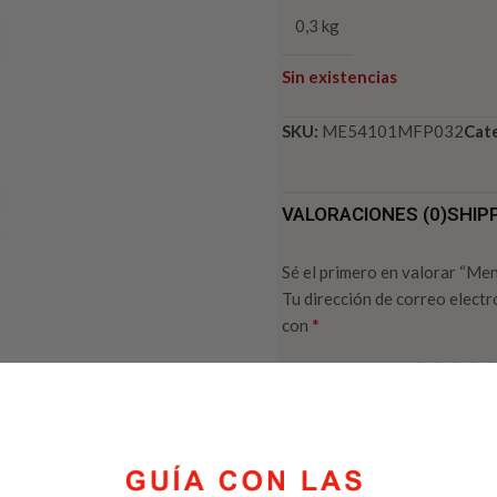
0,3 kg
Sin existencias
SKU:
ME54101MFP032
Cate
VALORACIONES (0)
SHIP
Sé el primero en valorar “M
Tu dirección de correo electr
*
con
Tu puntuación
*
Tu valoración