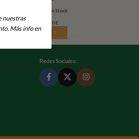
En Stock
e nuestras
18,20
€
to. Más info en
Añadir Al Carrito
Redes Sociales: