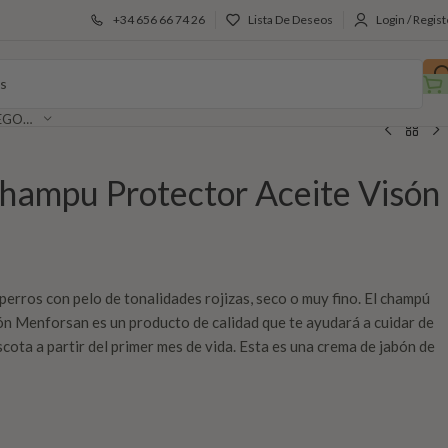
+34 656 66 74 26
Lista De Deseos
Login / Regist
SELECCIONAR CATEGORÍA
hampu Protector Aceite Visón
erros con pelo de tonalidades rojizas, seco o muy fino. El champú
ón Menforsan es un producto de calidad que te ayudará a cuidar de
scota a partir del primer mes de vida. Esta es una crema de jabón de