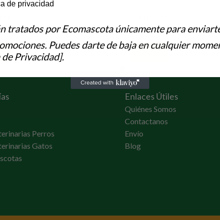
e to hear from us?
ca de privacidad
tock
En Stock
án tratados por Ecomascota únicamente para enviart
17,80
€
romociones. Puedes darte de baja en cualquier momen
Al Carrito
Añadir Al Carrito
 de Privacidad].
ías
Enlaces Útiles
Quiénes Somos
Contactanos
terinarias Perros
Envío
terinarias Gatos
Blog
scotas