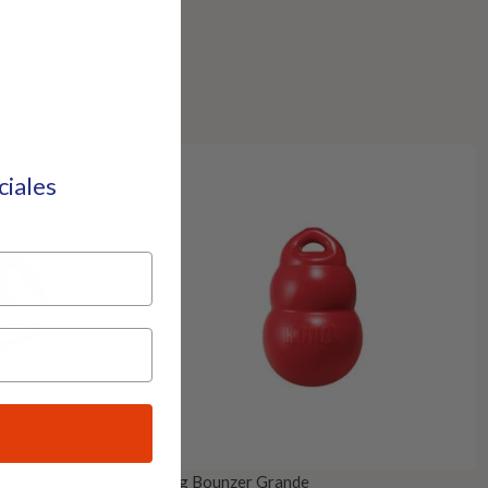
eciales
ojo S 5m
Kong Bounzer Grande