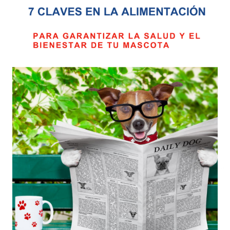
*
Nombre
*
Correo electrónico
Guarda mi nombre, correo 
comente.
Valoraciones