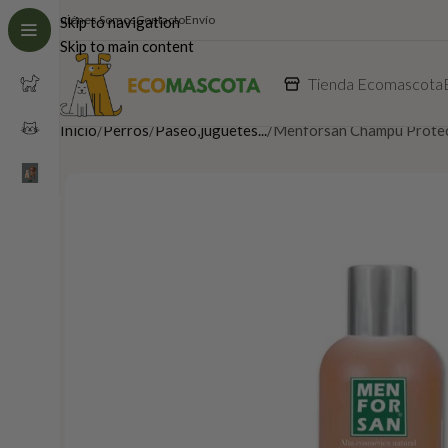
Quiénes Somos
Contacto
Envío
Skip to navigation
Skip to main content
Tienda Ecomascota
Inicio
Perros
Paseo,juguetes...
Menforsan Champu Protec