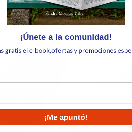
Aún no hay reseñas
¡Únete a la comunidad!
ás gratis el e-book,ofertas y promociones esp
¡Me apuntó!
treme Medium
Flexi New Classic Cordon R