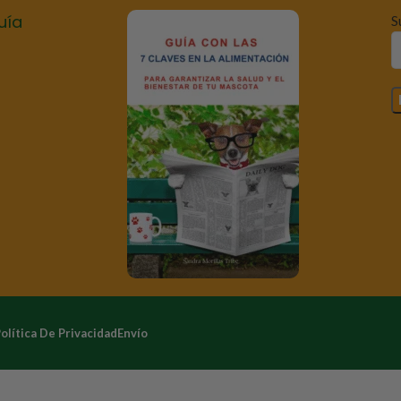
uía
S
olítica De Privacidad
Envío