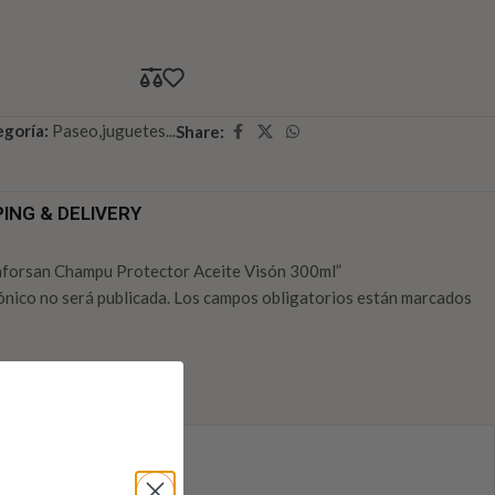
goría:
Paseo,juguetes...
Share:
PING & DELIVERY
enforsan Champu Protector Aceite Visón 300ml”
ónico no será publicada.
Los campos obligatorios están marcados