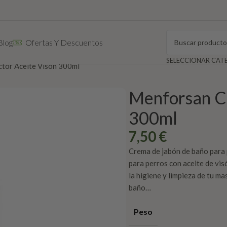
Blog
Ofertas Y Descuentos
tor Aceite Visón 300ml
Menforsan C
300ml
7,50
€
Crema de jabón de baño para p
para perros con aceite de vis
la higiene y limpieza de tu ma
baño…
Peso