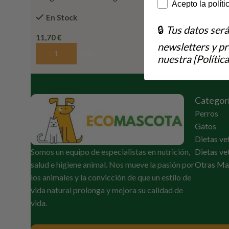
How would you lik
Acepto la políti
En Stock
En S
🔒
Tus datos ser
11,70
€
13,20
€
newsletters y p
Añadir Al Carrito
Añadir 
nuestra [Política
Categor
Perros
Gatos
Dietas ve
Somos un equipo de especialistas en nutrición,
Dietas ve
salud e higiene animal. Nos mueve la pasión por
Otras Ma
los animales y la convicción de que un estilo de
vida natural prolonga y mejora su calidad de
vida.