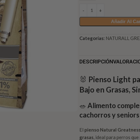
Añadir Al Car
Categorías:
NATURALL GRE
DESCRIPCIÓN
VALORACIO
🐰
Pienso Light p
Bajo en Grasas, S
🥗
Alimento complet
cachorros y seniors
El
pienso Natural Greatness
grasas
, ideal para perros que