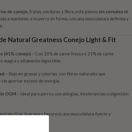
rne de conejo
, frutas, verduras y fibra, este pienso
sin cereales ni
da a mantener a tu perro en forma, con una musculatura definida y
e.
 de Natural Greatness Conejo Light & Fit
es (41% conejo)
– Con 10% de carne fresca y 21% de carne
te magra y altamente digestible.
dad
– Bajo en grasas y calorías, con fibras naturales que
 sin aportar exceso de energía.
, sin OGM
– Ideal para perros con alergias, intolerancias o digestión
metabolizar la grasa y favorece una musculatura fuerte y