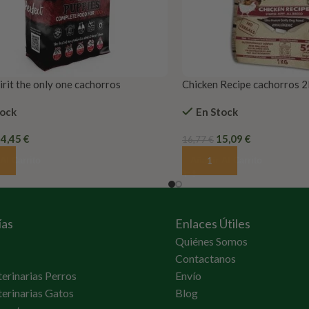
irit the only one cachorros
Chicken Recipe cachorros 
greatness
tock
En Stock
14,45
€
15,09
€
16,77
€
Al Carrito
Añadir Al Carrito
ías
Enlaces Útiles
Quiénes Somos
Contactanos
terinarias Perros
Envío
terinarias Gatos
Blog