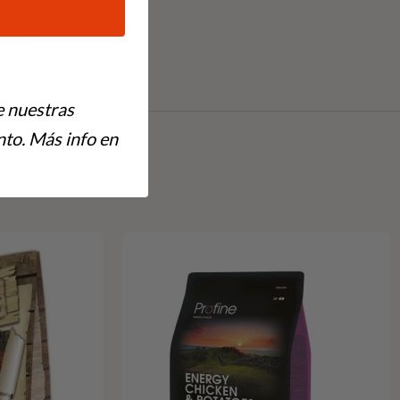
cionales
sabroso
tiva y bienestar general
e nuestras
to. Más info en