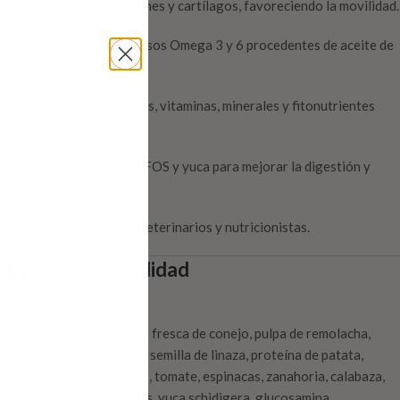
na
– Protegen articulaciones y cartílagos, favoreciendo la movilidad.
 Gracias a los ácidos grasos Omega 3 y 6 procedentes de aceite de
gas
– Aporta antioxidantes, vitaminas, minerales y fitonutrientes
uncionales, inulina, MOS, FOS y yuca para mejorar la digestión y
rado
– Desarrollado por veterinarios y nutricionistas.
ral y de Alta Calidad
 guisantes, patata, carne fresca de conejo, pulpa de remolacha,
a de guisante, levaduras, semilla de linaza, proteína de patata,
scado, manzana, arándanos, tomate, espinacas, zanahoria, calabaza,
acáridos (MOS), minerales, yuca schidigera, glucosamina,