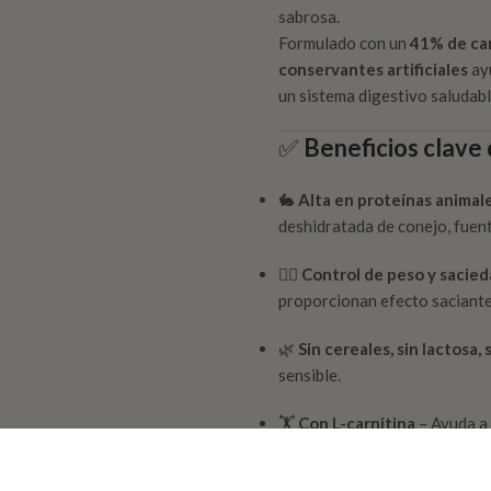
sabrosa.
Formulado con un
41% de ca
conservantes artificiales
ayu
un sistema digestivo saludabl
✅
Beneficios clave
🐇
Alta en proteínas animal
deshidratada de conejo, fuen
🧘‍♂️
Control de peso y sacie
proporcionan efecto saciante
🌿
Sin cereales, sin lactosa
sensible.
🏋️
Con L-carnitina
– Ayuda a 
tonificada.