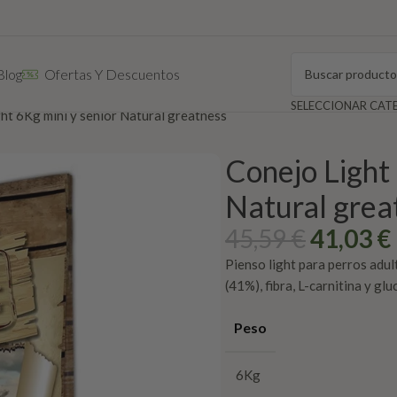
Blog
Ofertas Y Descuentos
ht 6Kg mini y senior Natural greatness
Conejo Light 
Natural grea
45,59
€
41,03
€
Pienso light para perros adul
(41%), fibra, L-carnitina y glu
Peso
6Kg