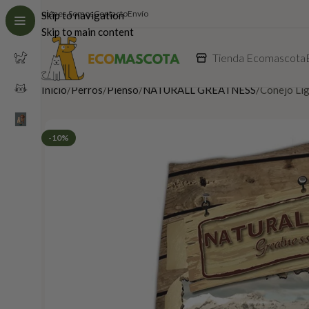
Quiénes Somos
Contacto
Envío
Skip to navigation
Skip to main content
Tienda Ecomascota
Inicio
Perros
Pienso
NATURALL GREATNESS
Conejo Lig
-10%