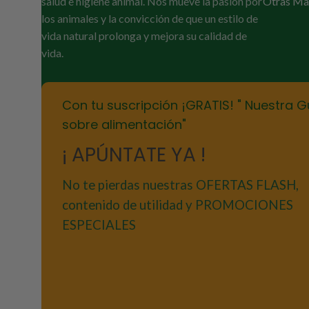
salud e higiene animal. Nos mueve la pasión por
Otras Ma
los animales y la convicción de que un estilo de
vida natural prolonga y mejora su calidad de
vida.
Con tu suscripción ¡GRATIS! " Nuestra G
sobre alimentación"
¡ APÚNTATE YA !
No te pierdas nuestras OFERTAS FLASH,
contenido de utilidad y PROMOCIONES
ESPECIALES