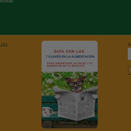
scotas
uía
S