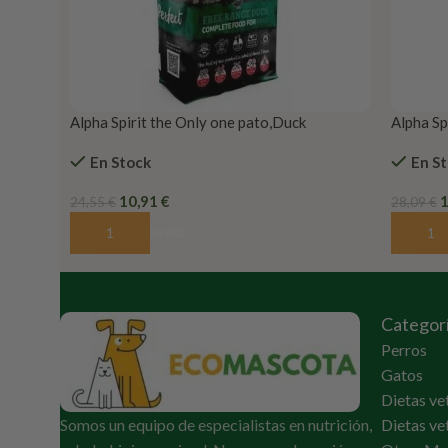
Alpha Spirit the Only one pato,Duck
Alpha Sp
En Stock
En S
10,91
€
24,55
€
28,09
€
Añadir Al Carrito
Añadir 
Categor
Perros
Gatos
Dietas ve
Somos un equipo de especialistas en nutrición,
Dietas ve