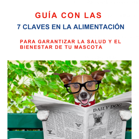
🦴
Glucosamina y condroiti
🌟
Piel sana y pelo brillante
–
pescado y linaza.
🍏
Con frutas, verduras y al
esenciales.
💩
Muy digestible
– Fibras f
reducir el olor de las heces.
🧬
Perfil nutricional equilib
🥕
Composición Natu
Ingredientes principales:
Carne deshidratada de conejo,
hidrolizado de conejo, proteín
aceite de pollo, aceite de pe
algas, inulina, manano-oligos