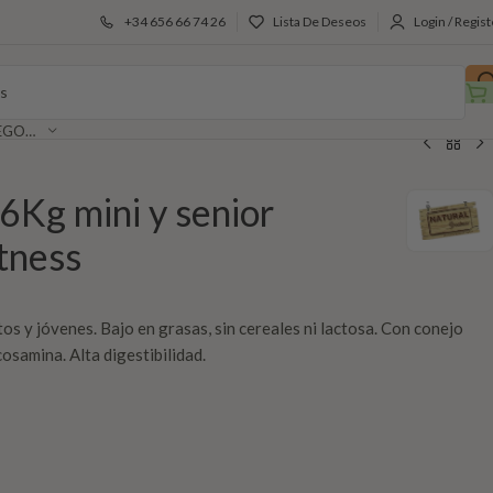
+34 656 66 74 26
Lista De Deseos
Login / Regist
SELECCIONAR CATEGORÍA
6Kg mini y senior
tness
tos y jóvenes. Bajo en grasas, sin cereales ni lactosa. Con conejo
cosamina. Alta digestibilidad.