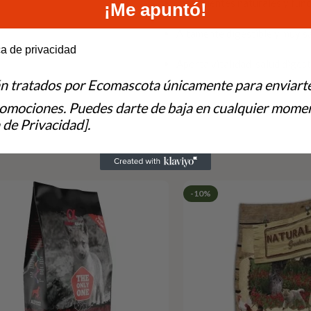
Ingredientes naturales y fun
¡Me apuntó!
Altamente digestible y muy 
e to hear from us?
ca de privacidad
Aporta vitalidad, salud diges
án tratados por Ecomascota únicamente para enviart
romociones. Puedes darte de baja en cualquier momen
 de Privacidad].
-10%