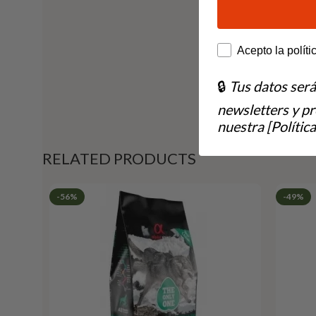
How would you lik
Acepto la políti
🔒
Tus datos ser
newsletters y p
nuestra [Política
RELATED PRODUCTS
-56%
-49%