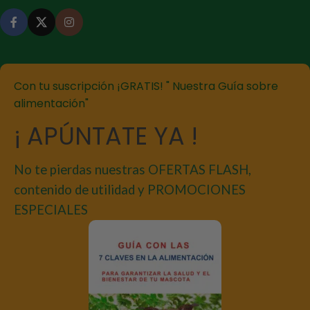
Con tu suscripción ¡GRATIS! " Nuestra Guía sobre
alimentación"
¡ APÚNTATE YA !
No te pierdas nuestras OFERTAS FLASH,
contenido de utilidad y PROMOCIONES
ESPECIALES