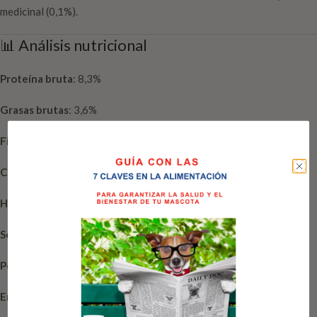
medicinal (0,1%).
📊 Análisis nutricional
Proteína bruta
: 8,3%
Grasas brutas
: 3,6%
Fibra bruta
: 0,5%
Ceniza bruta
: 1,9%
Humedad
: 80%
Sodio
: 0,22%
Potasio
: 0,25%
Energía metabolizable
: 80 kcal / 100 g