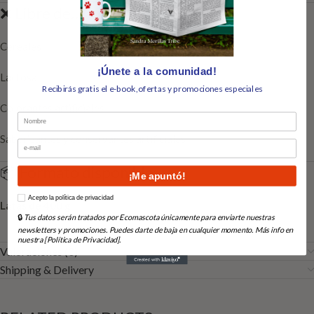
❌ Libre de…
Cereales
¡Únete a la comunidad!
Lactosa
Recibirás gratis el e-book,ofertas y promociones especiales
Colorantes artificiales
Nombre
Saborizantes y conservantes artificiales
Email
📦 Formato disponible:
¡Me apuntó!
How would you like to hear from us?
Acepto la política de privacidad
Latas de 400 g
🔒
Tus datos serán tratados por Ecomascota únicamente para enviarte nuestras
newsletters y promociones. Puedes darte de baja en cualquier momento. Más info en
nuestra [Política de Privacidad].
Valoraciones (0)
Shipping & Delivery