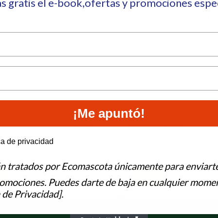
ás gratis el e-book,ofertas y promociones esp
📦 Formato disponi
Lata de 185 gramos
– ideal 
y nutritiva
¡Me apuntó!
n chirivías y calabaza 6×85 gr
Pollo 6x70grms
e to hear from us?
ca de privacidad
tock
En Stock
8,70
€
án tratados por Ecomascota únicamente para enviart
Al Carrito
Añadir Al Carrito
romociones. Puedes darte de baja en cualquier momen
 de Privacidad].