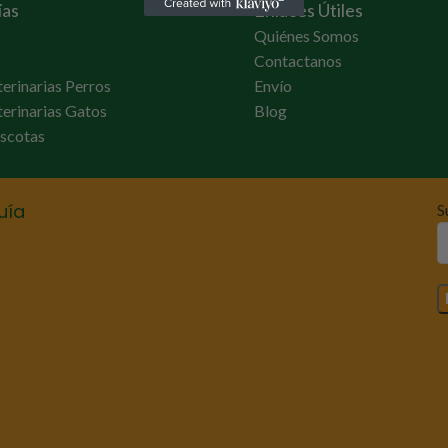
ías
Enlaces Útiles
Quiénes Somos
Contactanos
terinarias Perros
Envío
terinarias Gatos
Blog
scotas
uía
S