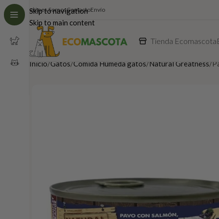
Quiénes Somos
Contacto
Envío
Skip to navigation
Skip to main content
Tienda Ecomascota
Inicio
Gatos
Comida Húmeda gatos
Natural Greatness
P