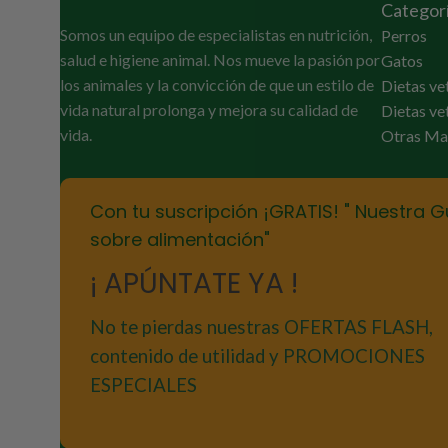
Categor
Somos un equipo de especialistas en nutrición,
Perros
salud e higiene animal. Nos mueve la pasión por
Gatos
los animales y la convicción de que un estilo de
Dietas ve
vida natural prolonga y mejora su calidad de
Dietas ve
vida.
Otras Ma
Con tu suscripción ¡GRATIS! " Nuestra G
sobre alimentación"
¡ APÚNTATE YA !
No te pierdas nuestras OFERTAS FLASH,
contenido de utilidad y PROMOCIONES
ESPECIALES