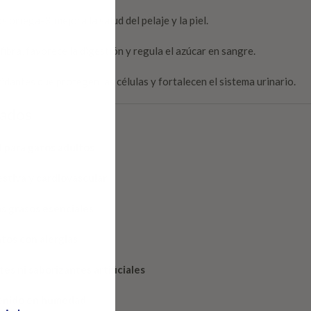
s omega-3, mejora la salud del pelaje y la piel.
fibra, favorece la digestión y regula el azúcar en sangre.
dantes que protegen las células y fortalecen el sistema urinario.
cados
 para gatos adultos
estiva y cardiovascular
os grasos esenciales
atos con alergias
es ni saborizantes artificiales
tenido en humedad