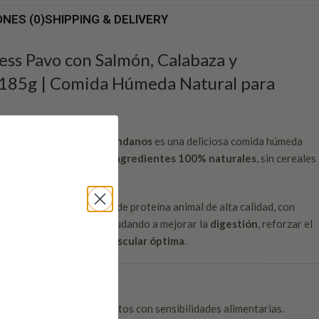
NES (0)
SHIPPING & DELIVERY
ess Pavo con Salmón, Calabaza y
 185g | Comida Húmeda Natural para
 Salmón, Calabaza y Arándanos
es una deliciosa comida húmeda
 adultos
, elaborada con
ingredientes 100% naturales
, sin cereales
e pavo y salmón
, fuentes de proteína animal de alta calidad, con
danos antioxidantes
, ayudando a mejorar la
digestión
, reforzar el
tener una
salud cardiovascular óptima
.
ncipales
digestible, ideal para gatos con sensibilidades alimentarias.