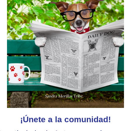
Salmón
– rico en ácidos graso
Calabaza
– fuente natural de 
Arándanos
– potentes antioxi
✅ Beneficios desta
🐾
Alimento húmedo natural
🧡
Contribuye a la salud dig
🐟
Rico en proteínas y ácid
🌾
Sin cereales, ideal para g
❌
Sin colorantes, conservant
¡Únete a la comunidad!
💧
Alta palatabilidad y con