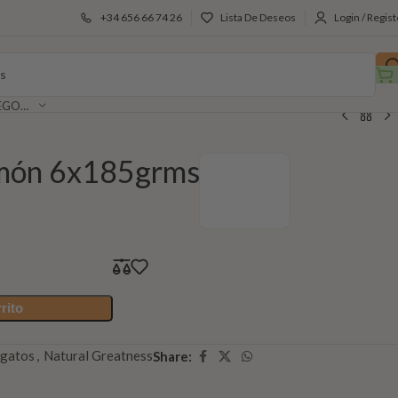
+34 656 66 74 26
Lista De Deseos
Login / Regist
SELECCIONAR CATEGORÍA
lmón 6x185grms
rito
gatos
,
Natural Greatness
Share: