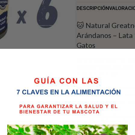
DESCRIPCIÓN
VALORACIO
🐱 Natural Greatn
Arándanos – Lata
Gatos
Natural Greatness Pavo con
complementaria para gatos
ni aditivos artificiales.
Esta receta combina
carne d
calabaza rica en fibra
y
arán
sistema inmunológico
y man
🍽️ Ingredientes pri
Pavo
– carne magra altamente 