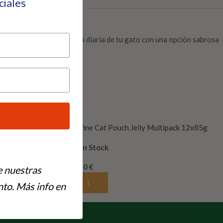
eciales
ble
para complementar la dieta diaria de tu gato con una opción sabrosa
Profine Cat Pouch Jelly Multipack 12x85g
En Stock
11,50
€
e nuestras
Añadir Al Carrito
to. Más info en