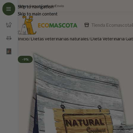
Quiénes Somos
Contacto
Envío
Skip to navigation
Skip to main content
Tienda Ecomascota
Inicio
Dietas veterinarias naturales
Dieta Veterinaria Ga
-9%