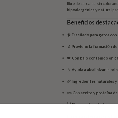
libre de cereales, sin coloran
hipoalergénica y natural
par
Beneficios destaca
🧠
Diseñado para gatos con i
🔬
Previene la formación de 
🍽️
Con bajo contenido en cal
💧
Ayuda a alcalinizar la ori
🌿
Ingredientes naturales y 
🐟 Con
aceite y proteína d
🐱
Sin cereales
, ideal para g
Composición desta