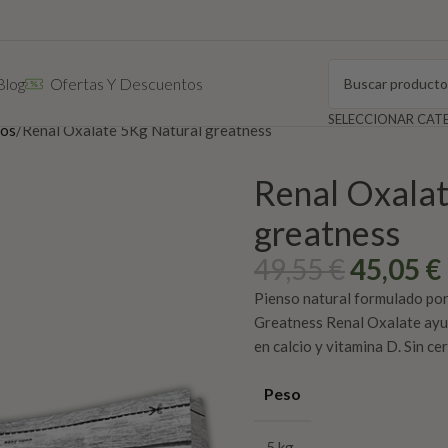
Blog
Ofertas Y Descuentos
tos
Renal Oxalate 5Kg Natural greatness
Renal Oxalat
greatness
49,55
€
45,05
€
Pienso natural formulado por 
Greatness Renal Oxalate ayuda
en calcio y vitamina D. Sin ce
Peso
5 kg