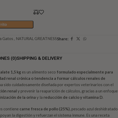
rito
ia Gatos
,
NATURAL GREATNESS
Share:
NES (0)
SHIPPING & DELIVERY
alate 1,5 kg
es un alimento seco
formulado especialmente para
d renal crónica o tendencia a formar cálculos renales de
 ha sido cuidadosamente diseñada por expertos veterinarios con el
ción renal
y prevenir la reaparición de cálculos, gracias a un enfoque
inización de la orina
y la
reducción de calcio y vitamina D
.
es contiene
carne fresca de pollo (25%)
, pescado azul deshidratado
poyan la digestión y refuerzan el sistema inmune. Es una receta