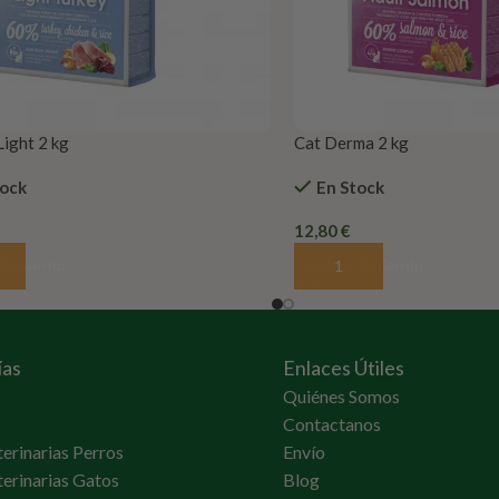
Light 2 kg
Cat Derma 2 kg
tock
En Stock
12,80
€
Al Carrito
Añadir Al Carrito
ías
Enlaces Útiles
Quiénes Somos
Contactanos
terinarias Perros
Envío
terinarias Gatos
Blog