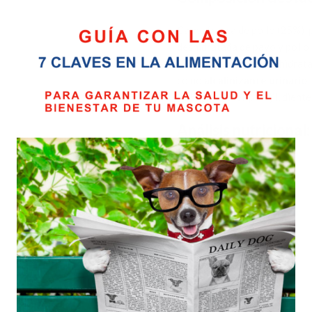
Carne fresca de pollo (25%), 
deshidratada de pavo y pollo 
(2%), pescado azul deshidrata
como
alcalinizante urinario
,
(chirivía, laurel, perejil, die
Análisis nutricional:
Proteína bruta
: 28%
Grasas brutas
: 23%
Fibra
: 3%
Cenizas
: 6%
Calcio
: 0,9%