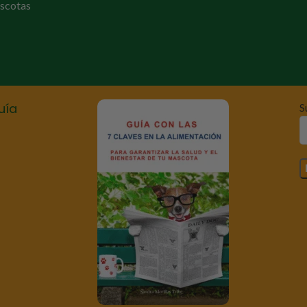
scotas
uía
S