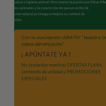
salud e higiene animal. Nos mueve la pasión por
Otras Ma
los animales y la convicción de que un estilo de
vida natural prolonga y mejora su calidad de
vida.
Con tu suscripción ¡GRATIS! " Nuestra G
sobre alimentación"
¡ APÚNTATE YA !
No te pierdas nuestras OFERTAS FLASH,
contenido de utilidad y PROMOCIONES
ESPECIALES