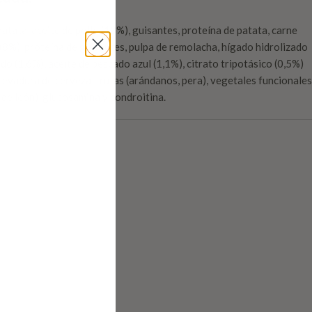
patata, aceite de pollo (13%), guisantes, proteína de patata, carne
(8%), proteína de guisantes, pulpa de remolacha, hígado hidrolizado
do (1,6%), aceite de pescado azul (1,1%), citrato tripotásico (0,5%)
 levadura de cerveza, frutas (arándanos, pera), vegetales funcionales
nte de león), glucosamina y condroitina.