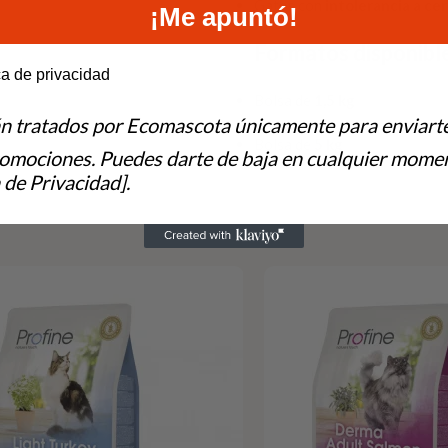
Gatos con
intolerancia a cer
¡Me apuntó!
Formatos disponibl
e to hear from us?
ca de privacidad
Bolsa de
1,5 kg
án tratados por Ecomascota únicamente para enviart
Bolsa de
5 kg
romociones. Puedes darte de baja en cualquier momen
 de Privacidad].