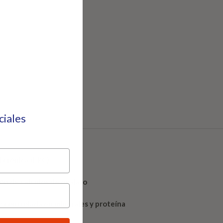
00 kcal/kg
eciales
:
 crónica (ERC)
ón de cálculos de oxalato
ta
controlada en minerales y proteína