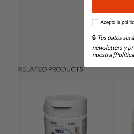
How would you lik
Acepto la políti
🔒
Tus datos ser
newsletters y p
nuestra [Política
RELATED PRODUCTS