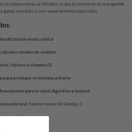
tes ni conservantes artificiales, lo que lo convierte en una
opción
a gatos sensibles o con requerimientos especiales.
dos:
nsuficiencia renal crónica
cálculos renales de oxalato
cio, fósforo y vitamina D
na para proteger el sistema urinario
funcionales para la salud digestiva e inmune
e pescado azul
, fuente natural de Omega-3
atos con intolerancias
cada: