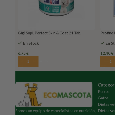
Gigi Supl. Perfect Skin & Coat 21 Tab.
Profine 
En Stock
En S
6,75
€
12,40
€
Añadir Al Carrito
Añadir 
Categor
Perros
Gatos
Dietas ve
Somos un equipo de especialistas en nutrición,
Dietas ve