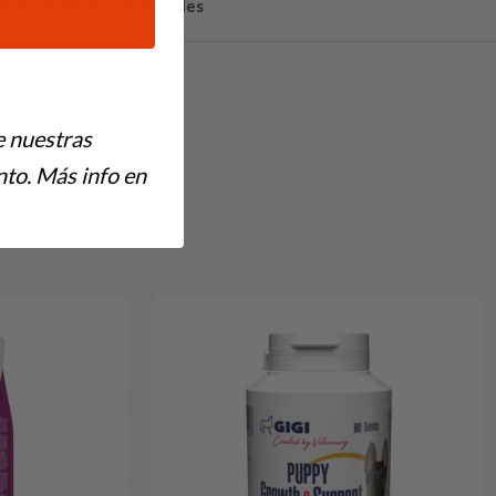
eales o aditivos artificiales
es:
e nuestras
to. Más info en