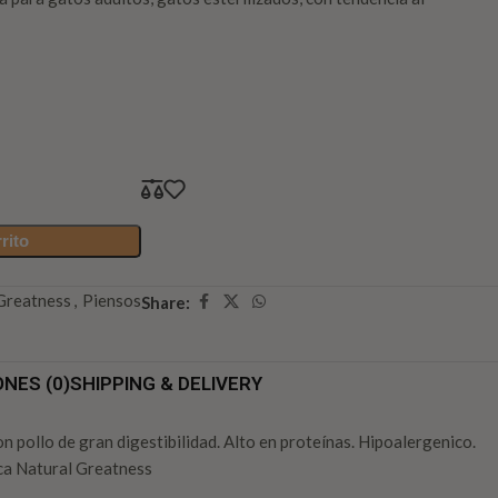
rito
Greatness
,
Piensos
Share:
NES (0)
SHIPPING & DELIVERY
n pollo de gran digestibilidad. Alto en proteínas. Hipoalergenico.
rca Natural Greatness