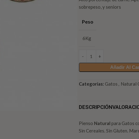
sobrepeso, y seniors
Peso
6Kg
Añadir Al Car
Categorías:
Gatos
,
Natural 
DESCRIPCIÓN
VALORACIO
Pienso
Natural
para Gatos co
Sin Cereales. Sin Gluten. Ma