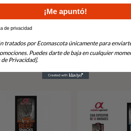
2-3 Kg
¡Me apuntó!
3-5 Kg
e to hear from us?
ca de privacidad
5-7 Kg
án tratados por Ecomascota únicamente para enviart
Gata amamantando: 140-19
romociones. Puedes darte de baja en cualquier momen
 de Privacidad].