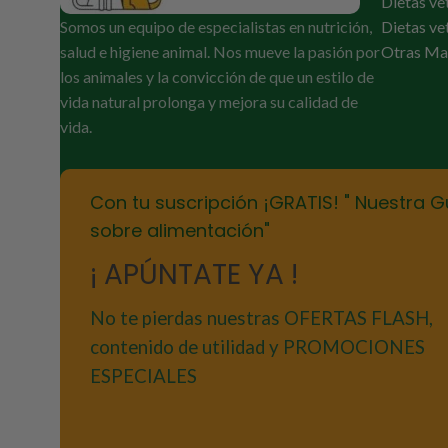
Dietas ve
Somos un equipo de especialistas en nutrición,
Dietas ve
salud e higiene animal. Nos mueve la pasión por
Otras Ma
los animales y la convicción de que un estilo de
vida natural prolonga y mejora su calidad de
vida.
Con tu suscripción ¡GRATIS! " Nuestra G
sobre alimentación"
¡ APÚNTATE YA !
No te pierdas nuestras OFERTAS FLASH,
contenido de utilidad y PROMOCIONES
ESPECIALES