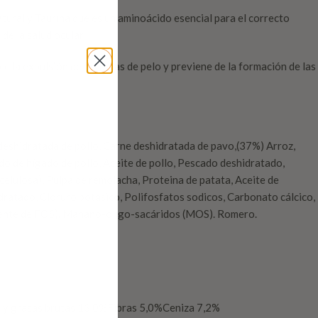
ral y Taurina que es un aminoácido esencial para el correcto
de la salud ocular.
e la expulsión de las bolas de pelo y previene de la formación de las
 deshidratada de pollo, Carne deshidratada de pavo,(37%) Arroz,
ado de hígado de pollo, Aceite de pollo, Pescado deshidratado,
celulosa), Pulpa de remolacha, Proteina de patata, Aceite de
ratado, Cloruro potásico, Polifosfatos sodicos, Carbonato cálcico,
fuente de FOS). Manano-oligo-sacáridos (MOS). Romero.
 y grasas brutas 13,0%Fibras 5,0%Ceniza 7,2%