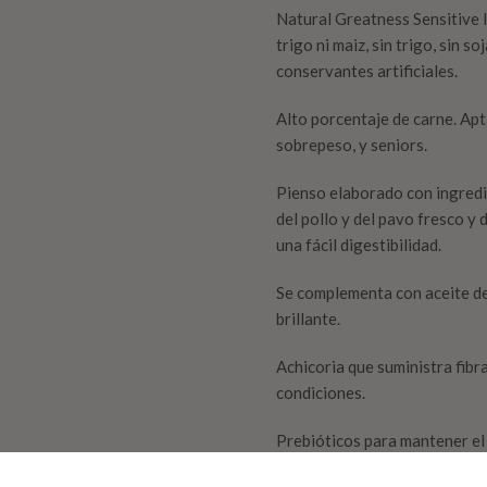
Natural Greatness Sensitive 
trigo ni maiz, sin trigo, sin so
conservantes artificiales.
Alto porcentaje de carne. Apt
sobrepeso, y seniors.
Pienso elaborado con ingredi
del pollo y del pavo fresco y
una fácil digestibilidad.
Se complementa con aceite de
brillante.
Achicoria que suministra fibr
condiciones.
Prebióticos para mantener el e
inmunitario y las defensas na