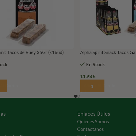
irit Tacos de Buey 35Gr (x16ud)
Alpha Spirit Snack Tacos G
(x16)
tock
En Stock
11,98
€
Al Carrito
Añadir Al Carrito
ías
Enlaces Útiles
Quiénes Somos
Contactanos