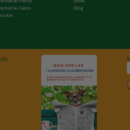
terinarias Perros
Envío
terinarias Gatos
Blog
scotas
uía
S