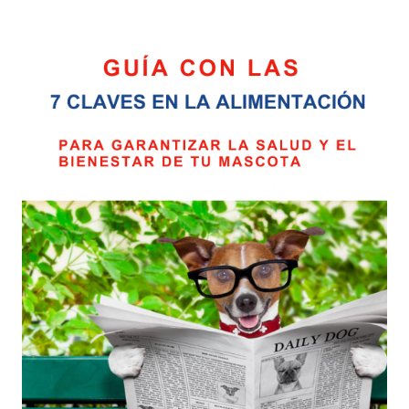
Romero como conservante natu
funcionamiento del corazón y 
Extracto de malta que favorec
mismas.
Componentes:
Carne fresca de pollo, Carne
Harina fina de maíz, Hidroliz
Levaduras, Fibras vegetales (
pescado, Huevo entero deshid
Extracto de malta, Inulina (
Componentes analíticos:
Proteina Bruta 37,0%Aceites