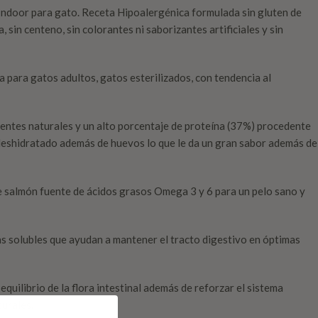
Indoor para gato. Receta Hipoalergénica formulada sin gluten de
ja, sin centeno, sin colorantes ni saborizantes artificiales y sin
a para gatos adultos, gatos esterilizados, con tendencia al
entes naturales y un alto porcentaje de proteína (37%) procedente
 deshidratado además de huevos lo que le da un gran sabor además de
 salmón fuente de ácidos grasos Omega 3 y 6 para un pelo sano y
as solubles que ayudan a mantener el tracto digestivo en óptimas
quilibrio de la flora intestinal además de reforzar el sistema
turales.