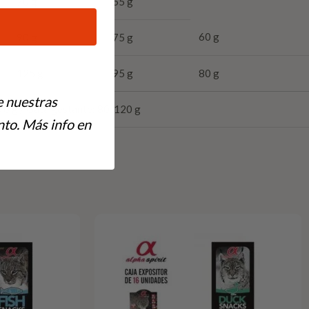
70 g
55 g
60 g
90 g
75 g
125 g
95 g
80 g
e nuestras
0 g / Gata gestante: 80-120 g
to. Más info en