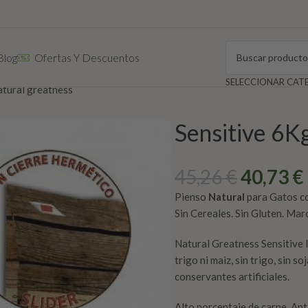
Blog
Ofertas Y Descuentos
atural greatness
Sensitive 6K
45,26
€
40,73
€
Pienso
Natural
para Gatos co
Sin Cereales. Sin Gluten. Ma
Natural Greatness Sensitive 
trigo ni maiz, sin trigo, sin so
conservantes artificiales.
Alto porcentaje de carne. Apt