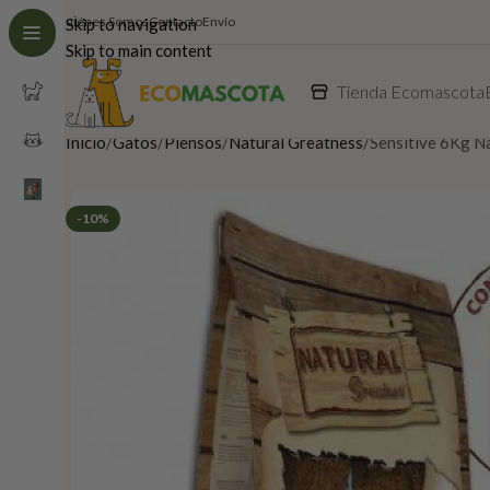
Quiénes Somos
Contacto
Envío
Skip to navigation
Skip to main content
Tienda Ecomascota
Inicio
Gatos
Piensos
Natural Greatness
Sensitive 6Kg N
-10%