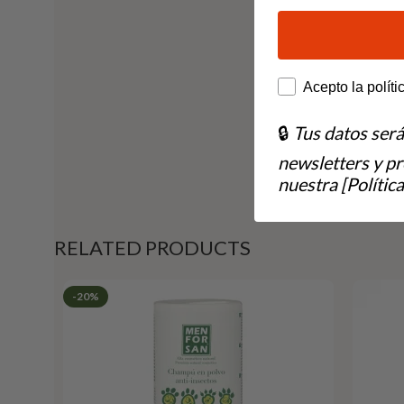
How would you lik
Acepto la políti
🔒
Tus datos ser
newsletters y p
nuestra [Política
RELATED PRODUCTS
-20%