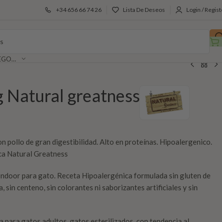
+34 656 66 74 26
Lista De Deseos
Login / Regist
SELECCIONAR CATEGORÍA
g Natural greatness
n pollo de gran digestibilidad. Alto en proteínas. Hipoalergenico.
rca Natural Greatness
Indoor para gato. Receta Hipoalergénica formulada sin gluten de
ja, sin centeno, sin colorantes ni saborizantes artificiales y sin
a para gatos adultos, gatos esterilizados, con tendencia al