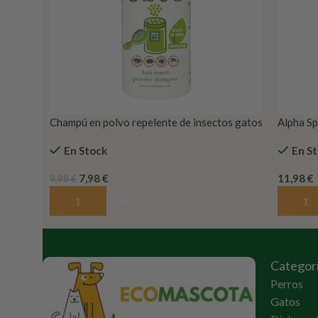
Champú en polvo repelente de insectos gatos
Alpha Sp
En Stock
En S
7,98
€
11,98
€
9,98
€
Añadir Al Carrito
Añadir 
Categor
Perros
Gatos