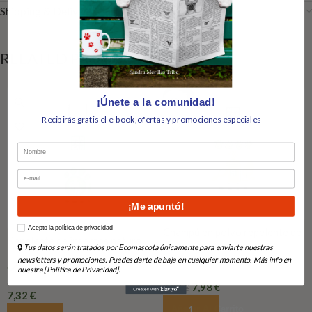
Shipping & Delivery
RELATED PRODUCTS
-20%
¡Únete a la comunidad!
Recibirás gratis el e-book,ofertas y promociones especiales
Nombre
Email
¡Me apuntó!
How would you like to hear from us?
Acepto la política de privacidad
Champú en polvo repelente de
Repelente de insectos natural
insectos gatos
🔒
Tus datos serán tratados por Ecomascota únicamente para enviarte nuestras
en spray
En Stock
newsletters y promociones. Puedes darte de baja en cualquier momento. Más info en
En Stock
nuestra [Política de Privacidad].
7,98
€
9,98
€
7,32
€
Añadir Al Carrito