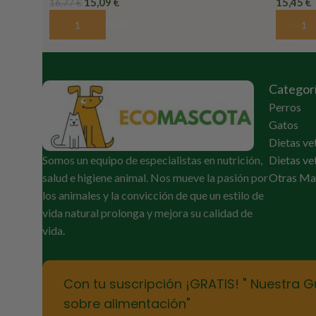
15,09
€
15,45
€
16,77
€
Añadir Al Carrito
Añadir 
Categor
Perros
Gatos
Dietas ve
Somos un equipo de especialistas en nutrición,
Dietas ve
salud e higiene animal. Nos mueve la pasión por
Otras Ma
los animales y la convicción de que un estilo de
vida natural prolonga y mejora su calidad de
vida.
Con tu suscripción ¡GRATIS! " Nuestra G
sobre alimentación"