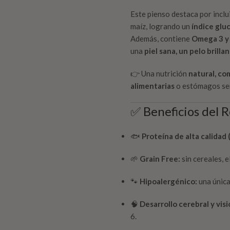
Este pienso destaca por inclu
maíz, logrando un
índice glu
Además, contiene
Omega 3 y
una
piel sana, un pelo brilla
👉 Una nutrición
natural, co
alimentarias
o estómagos sen
✅ Beneficios del 
🐟
Proteína de alta calidad
🌱
Grain Free:
sin cereales, 
🐾
Hipoalergénico:
una única
🧠
Desarrollo cerebral y visi
6.