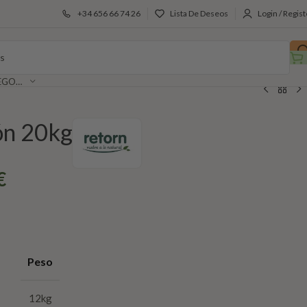
+34 656 66 74 26
Lista De Deseos
Login / Regist
SELECCIONAR CATEGORÍA
ón 20kg
€
Peso
12kg