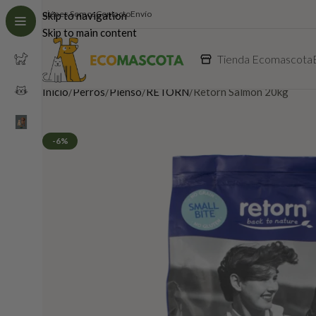
Quiénes Somos
Contacto
Envío
Skip to navigation
Skip to main content
Tienda Ecomascota
Inicio
Perros
Pienso
RETORN
Retorn Salmón 20kg
-6%