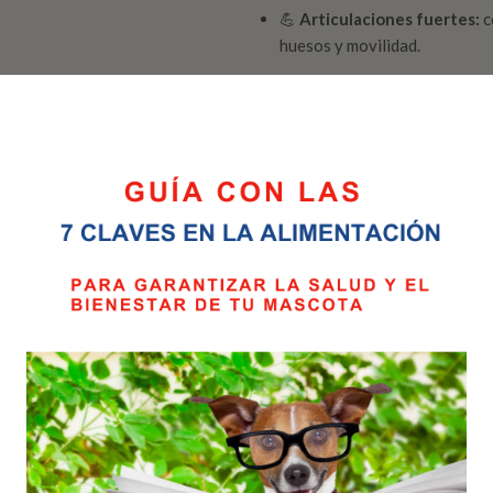
💪
Articulaciones fuertes:
c
huesos y movilidad.
🛡️
Refuerzo inmunitario:
ant
⚡
Energía durante todo el d
🐕
Control del apetito:
los g
comida.
🥩
Alta palatabilidad:
sabor i
📦 Formatos dispo
Sacos de
12 Kg y 20 Kg
Con
cierre hermético
para c
Con
asa lateral
para un tran