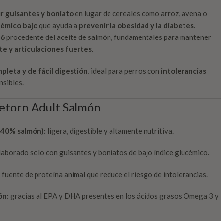
ir
guisantes y boniato
en lugar de cereales como arroz, avena o
cémico bajo
que ayuda a
prevenir la obesidad y la diabetes
.
 6
procedente del aceite de salmón, fundamentales para mantener
nte y articulaciones fuertes
.
mpleta y de fácil digestión
, ideal para perros con
intolerancias
sibles.
Retorn Adult Salmón
 (40% salmón):
ligera, digestible y altamente nutritiva.
elaborado solo con guisantes y boniatos de bajo índice glucémico.
 fuente de proteína animal que reduce el riesgo de intolerancias.
ón:
gracias al EPA y DHA presentes en los ácidos grasos Omega 3 y