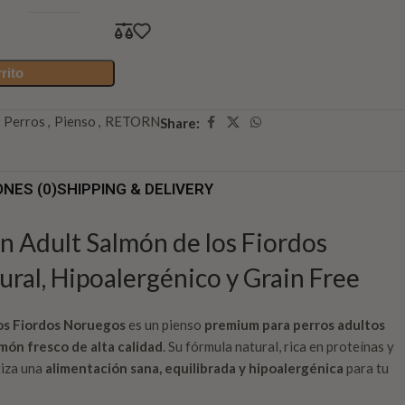
rito
:
Perros
,
Pienso
,
RETORN
Share:
NES (0)
SHIPPING & DELIVERY
n Adult Salmón de los Fiordos
ral, Hipoalergénico y Grain Free
os Fiordos Noruegos
es un pienso
premium para perros adultos
món fresco de alta calidad
. Su fórmula natural, rica en proteínas y
tiza una
alimentación sana, equilibrada y hipoalergénica
para tu