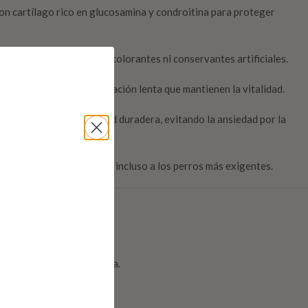
on cartílago rico en glucosamina y condroitina para proteger
ioxidantes naturales sin colorantes ni conservantes artificiales.
ía:
carbohidratos de liberación lenta que mantienen la vitalidad.
uisantes aportan saciedad duradera, evitando la ansiedad por la
rresistible que encantará incluso a los perros más exigentes.
nibles
onservar frescura y aroma.
sporte cómodo.