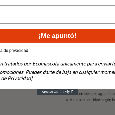
10 kg
20 kg
30 kg
¡Me apuntó!
40 kg
e to hear from us?
ca de privacidad
50 kg
án tratados por Ecomascota únicamente para enviart
60 kg
romociones. Puedes darte de baja en cualquier momen
 de Privacidad].
🔹 Divide la ración diaria en
d
🔹 Mantén siempre agua fresc
🔹 Ajusta la cantidad según l