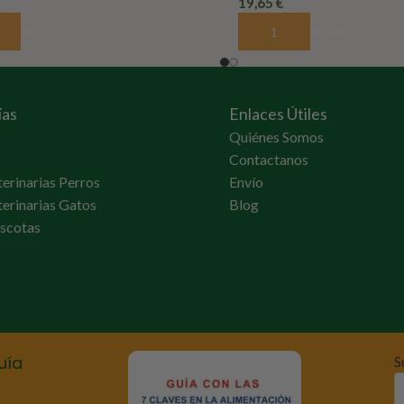
19,65
€
Al Carrito
Añadir Al Carrito
ías
Enlaces Útiles
Quiénes Somos
Contactanos
terinarias Perros
Envío
terinarias Gatos
Blog
scotas
uía
S