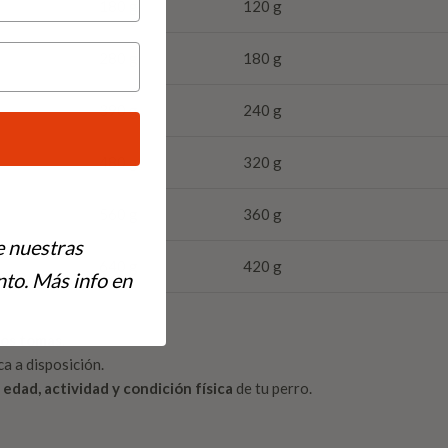
180 g
120 g
280 g
180 g
390 g
240 g
480 g
320 g
560 g
360 g
e nuestras
640 g
420 g
to. Más info en
os tomas
.
a a disposición.
a
edad, actividad y condición física
de tu perro.