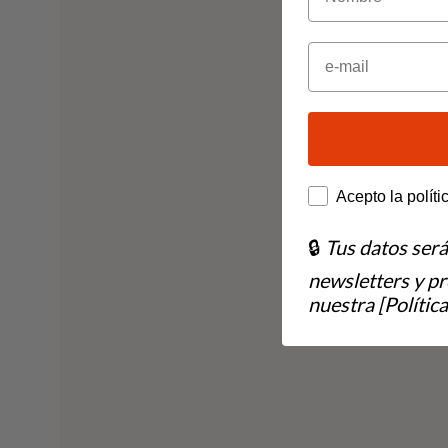
Email
How would you lik
Acepto la políti
🔒
Tus datos ser
newsletters y p
nuestra [Política