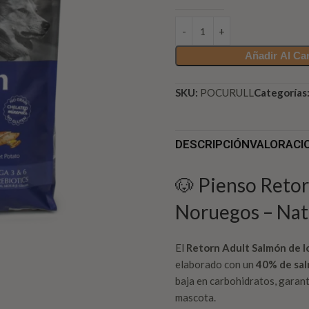
Añadir Al Car
SKU:
POCURULL
Categorías
DESCRIPCIÓN
VALORACIO
🐶 Pienso Retor
Noruegos – Natu
El
Retorn Adult Salmón de l
elaborado con un
40% de sal
baja en carbohidratos, garan
mascota.