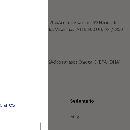
arantizada
e guisantes: 35%Boniato: 20%Aceite de salmón: 5%Harina de
fibra de guisantes, minerales Vitaminas: A (15.500 UI), D3 (1.300
c, cobre y yodo
 10%Fibra: 2,5%Ceniza: 7%Ácidos grasos Omega-3 (EPA+DHA):
ia recomendada
Activo
Sedentario
eciales
120 g
60 g