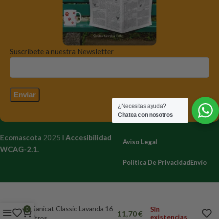
Suscríbete a nuestra Newsletter
¿Necesitas ayuda?
Chatea con nosotros
Ecomascota
2025
I
Accesibilidad
Aviso Legal
WCAG-2.1.
Política De Privacidad
Envío
Sanicat Classic Lavanda 16
Sin
0
11,70
€
existencias
litros