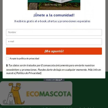
¡Únete a la comunidad!
Recibirás gratis el e-book,ofertas y promociones especiales
Nombre
Email
Aceite de Salmón Grizzly
Alpha Spirit Snack Tacos Gato
Pato 35Gr (x16)
¡Me apuntó!
En Stock
En Stock
How would you like to hear from us?
Acepto la política de privacidad
8,17
€
11,98
€
🔒
Tus datos serán tratados por Ecomascota únicamente para enviarte nuestras
Añadir Al Carrito
Añadir Al Carrito
newsletters y promociones. Puedes darte de baja en cualquier momento. Más info en
nuestra [Política de Privacidad].