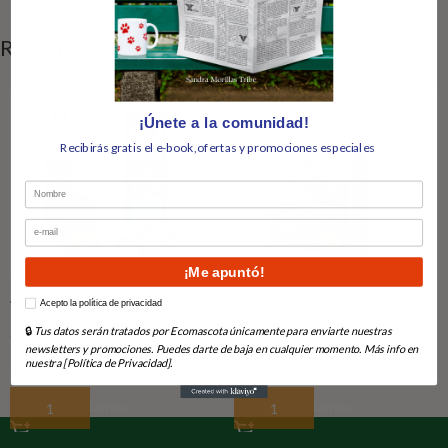
RELATED PRODUCTS
¡Únete a la comunidad!
Recibirás gratis el e-book,ofertas y promociones especiales
Nombre
Email
¡Me apuntó!
Alpha Spirit Snack Tacos Gato
Cat Derma 2 kg
How would you like to hear from us?
Acepto la política de privacidad
Pato 35Gr (x16)
🔒
Tus datos serán tratados por Ecomascota únicamente para enviarte nuestras
En Stock
En Stock
newsletters y promociones. Puedes darte de baja en cualquier momento. Más info en
nuestra [Política de Privacidad].
11,98
€
12,80
€
Añadir Al Carrito
Añadir Al Carrito