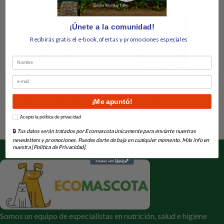
¡Únete a la comunidad!
Recibirás gratis el e-book,ofertas y promociones especiales
Nombre
Email
Acana Adult Large 11,4 kg
Profine Energy Chicken 3 kg
Available on backorder
En Stock
¡Me apuntó!
How would you like to hear from us?
10,00
€
-
25,00
€
15,55
€
Acepto la política de privacidad
🔒
Tus datos serán tratados por Ecomascota únicamente para enviarte nuestras
Seleccionar Opciones
Añadir Al Carrito
newsletters y promociones. Puedes darte de baja en cualquier momento. Más info en
nuestra [Política de Privacidad].
Somos un equipo de especialistas en nutrición, salud e higiene