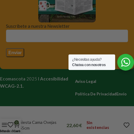
Suscríbete a nuestra Newsletter
¿Necesitas ayuda?
Chatea con nosotros
Ecomascota
2025
I
Accesibilidad
Aviso Legal
WCAG-2.1.
Política De Privacidad
Envío
Siesta Cama Ovejas
Sin
0
22,60
€
existencias
55cm
Lista de deseos
Menú
Cart