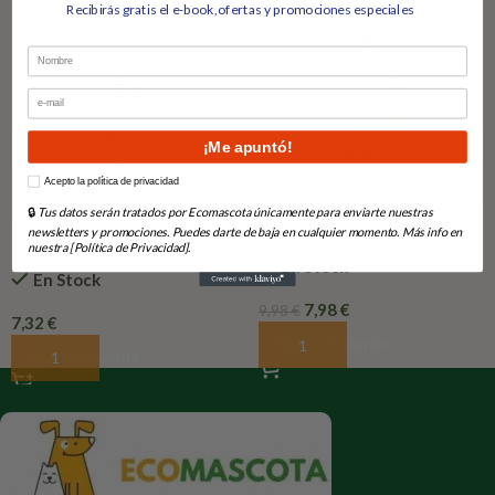
-20%
Recibirás gratis el e-book,ofertas y promociones especiales
Nombre
Email
¡Me apuntó!
How would you like to hear from us?
Acepto la política de privacidad
🔒
Tus datos serán tratados por Ecomascota únicamente para enviarte nuestras
Champú en polvo repelente de
newsletters y promociones. Puedes darte de baja en cualquier momento. Más info en
Repelente de insectos natural
insectos gatos
nuestra [Política de Privacidad].
en spray
En Stock
En Stock
7,98
€
9,98
€
7,32
€
Añadir Al Carrito
Añadir Al Carrito