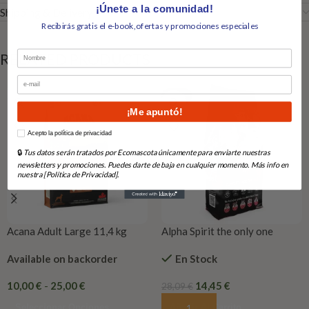
¡Únete a la comunidad!
Shipping & Delivery
Recibirás gratis el e-book,ofertas y promociones especiales
Nombre
RELATED PRODUCTS
Email
-49%
¡Me apuntó!
How would you like to hear from us?
Acepto la política de privacidad
🔒
Tus datos serán tratados por Ecomascota únicamente para enviarte nuestras
newsletters y promociones. Puedes darte de baja en cualquier momento. Más info en
nuestra [Política de Privacidad].
Acana Adult Large 11,4 kg
Alpha Spirit the only one
cachorros
Available on backorder
En Stock
10,00
€
-
25,00
€
14,45
€
28,09
€
Seleccionar Opciones
Añadir Al Carrito