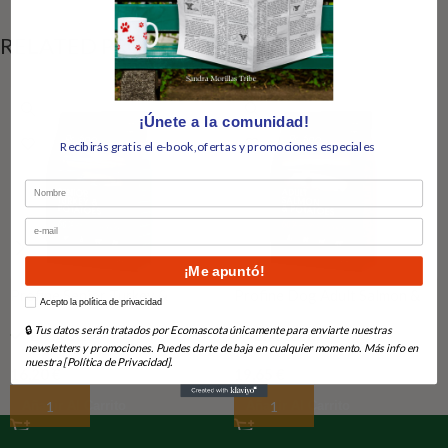
RELATED PRODUCTS
¡Únete a la comunidad!
Recibirás gratis el e-book,ofertas y promociones especiales
Nombre
Email
¡Me apuntó!
Profine Senior Turkey &
Profine Dog Adult Salmon &
How would you like to hear from us?
Acepto la política de privacidad
Potatoes 3 kg
Potatoes 3kg
🔒
Tus datos serán tratados por Ecomascota únicamente para enviarte nuestras
En Stock
En Stock
newsletters y promociones. Puedes darte de baja en cualquier momento. Más info en
nuestra [Política de Privacidad].
16,20
€
19,65
€
Añadir Al Carrito
Añadir Al Carrito