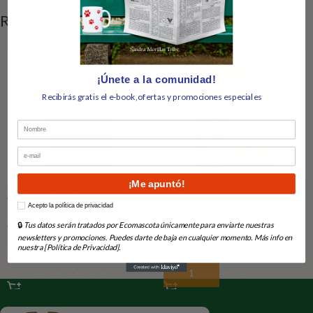
RELATED PRODUCTS
¡Únete a la comunidad!
Recibirás gratis el e-book,ofertas y promociones especiales
Nombre
Email
¡Me apuntó!
Acana Adult Large 11,4 kg
Acana Wild Prairie 2kg
How would you like to hear from us?
Acepto la política de privacidad
Available on backorder
En Stock
🔒
Tus datos serán tratados por Ecomascota únicamente para enviarte nuestras
newsletters y promociones. Puedes darte de baja en cualquier momento. Más info en
nuestra [Política de Privacidad].
10,00
€
-
25,00
€
19,79
€
Seleccionar Opciones
Añadir Al Carrito