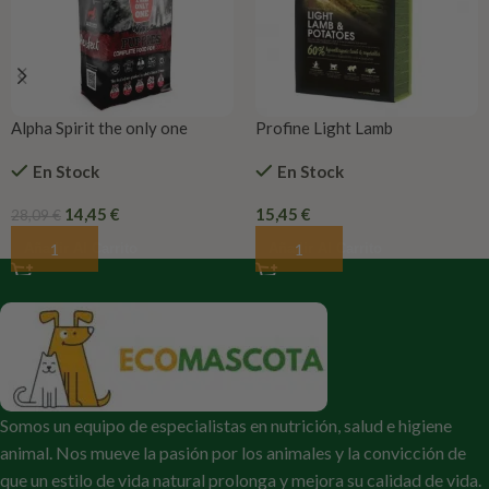
Alpha Spirit the only one
Profine Light Lamb
cachorros
En Stock
En Stock
14,45
€
15,45
€
28,09
€
Añadir Al Carrito
Añadir Al Carrito
Somos un equipo de especialistas en nutrición, salud e higiene
animal. Nos mueve la pasión por los animales y la convicción de
que un estilo de vida natural prolonga y mejora su calidad de vida.