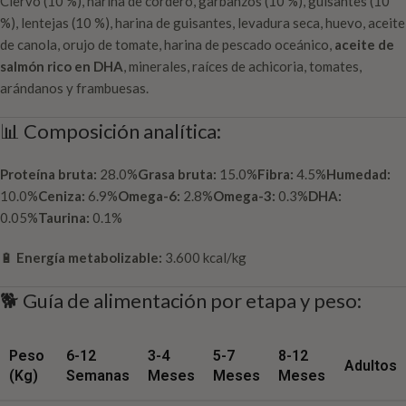
Ciervo (10 %), harina de cordero, garbanzos (10 %), guisantes (10
%), lentejas (10 %), harina de guisantes, levadura seca, huevo, aceite
de canola, orujo de tomate, harina de pescado oceánico,
aceite de
salmón rico en DHA
, minerales, raíces de achicoria, tomates,
arándanos y frambuesas.
📊 Composición analítica:
Proteína bruta:
28.0%
Grasa bruta:
15.0%
Fibra:
4.5%
Humedad:
10.0%
Ceniza:
6.9%
Omega-6:
2.8%
Omega-3:
0.3%
DHA:
0.05%
Taurina:
0.1%
🔋
Energía metabolizable:
3.600 kcal/kg
🐕 Guía de alimentación por etapa y peso:
Peso
6-12
3-4
5-7
8-12
Adultos
(kg)
Semanas
Meses
Meses
Meses