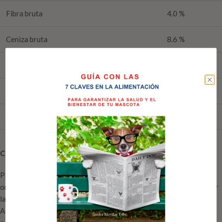
Fibra bruta
4.0 %
Ceniza bruta
8.6 %
Humedad
10.0 %
Ácidos grasos Omega-3
0.3 %
Ácidos grasos Omega-6
2.4 %
Cantidad recomendada:
Para perros adultos: las siguientes cantidades son meramente
orientativas porque las necesidades de los animales varían. Ajustar
la cantidad de comida para conseguir el peso corporal óptimo.
Asegúrate de que tu mascota tenga siempre suficiente agua fresca