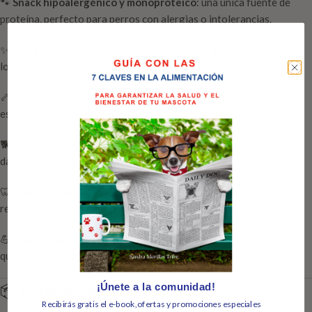
🐾
Snack hipoalergénico y monoproteico
: una única fuente de
proteína, perfecto para perros con alergias o intolerancias.
✨
Alta palatabilidad
: sabor suave y delicioso que encanta a todos
los perros.
🦴
Proteínas de alto valor biológico
: aportan aminoácidos
esenciales, vitaminas y minerales.
🐕
Versátiles y fáciles de cortar
: ideales para entrenar, premiar o
dar como snack relajante.
🦷
Apoya la salud dental
: contribuye a la higiene bucodental y a
reducir el estrés al masticar.
💪
Cuidado articular y general
: gracias a los nutrientes naturales
que refuerzan la salud.
📦 Formato disponible
¡Únete a la comunidad!
Recibirás gratis el e-book,ofertas y promociones especiales