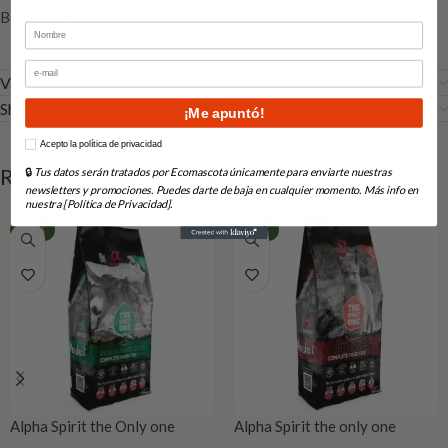
Bolsa de
70 gramos
de tiras de pollo deshidratadas.
Nombre
Email
Valoraciones (0)
Shipping & Delivery
¡Me apuntó!
How would you like to hear from us?
Acepto la política de privacidad
RELATED PRODUCTS
🔒
Tus datos serán tratados por Ecomascota únicamente para enviarte nuestras
newsletters y promociones. Puedes darte de baja en cualquier momento. Más info en
nuestra [Política de Privacidad].
-56%
-49%
Alpha Spirit the Only one
Alpha Spirit the only one
pato,Duck
cachorros