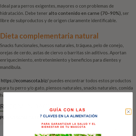
Ideal para perros exigentes, mayores o con problemas de
hidratación. Debe tener
alto contenido en carne (70–90%)
, ser
libre de subproductos y de origen claramente identificable.
Dieta complementaria natural
Snacks funcionales, huesos naturales, tráquea, pelo de conejo,
orejas de cerdo, astas de ciervo o barritas sin aditivos. Aportan
enriquecimiento, entretenimiento y beneficios para dientes y
mandíbula.
https://ecomascota.biz/
puedes encontrar todos estos productos
para tu perro y/o gato, piensos naturales, snacks naturales, comida
húmeda....
RECOMENDACIONES
PIENSOS
COMIDA HÚMEDA
SNACKS