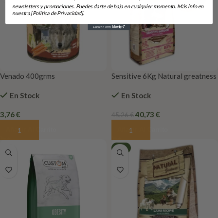
newsletters y promociones. Puedes darte de baja en cualquier momento. Más info en
nuestra [Política de Privacidad].
Venado 400grms
Sensitive 6Kg Natural greatness
En Stock
En Stock
3,76
€
40,73
€
45,26
€
Añadir Al Carrito
Añadir Al Carrito
-8%