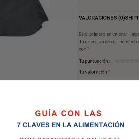
VALORACIONES (0)
SHIP
Sé el primero en valorar “I
Tu dirección de correo electr
*
con
Tu puntuación
*
Tu valoración