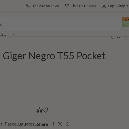
+34 656 66 74 26
Lista De Deseos
Login / Regist
SELECCIONAR CATEGORÍA
 Giger Negro T55 Pocket
a:
Paseo,juguetes...
Share: