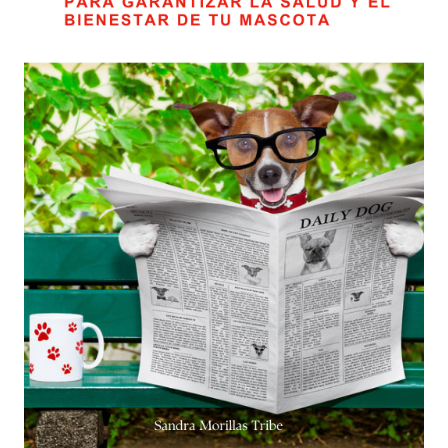
*
Nombre
*
Correo electrónico
Guarda mi nombre, correo 
comente.
Valoraciones
Aún no hay reseñas