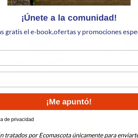
¡Únete a la comunidad!
ás gratis el e-book,ofertas y promociones esp
ew Classic Cordon Negro M 5m
Flexi New Classic Cordon 
¡Me apuntó!
tock
En Stock
20,55
€
e to hear from us?
ca de privacidad
Al Carrito
Añadir Al Carrito
án tratados por Ecomascota únicamente para enviart