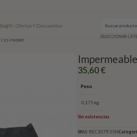
Blog
Ofertas Y Descuentos
 T55 Pocket
Impermeable
35,60
€
Peso
0,175 kg
Sin existencias
SKU:
REC2079.55N
Categorí