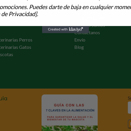
romociones. Puedes darte de baja en cualquier momen
 de Privacidad].
ías
Enlaces Útiles
Quiénes Somos
Contactanos
terinarias Perros
Envío
terinarias Gatos
Blog
scotas
uía
S