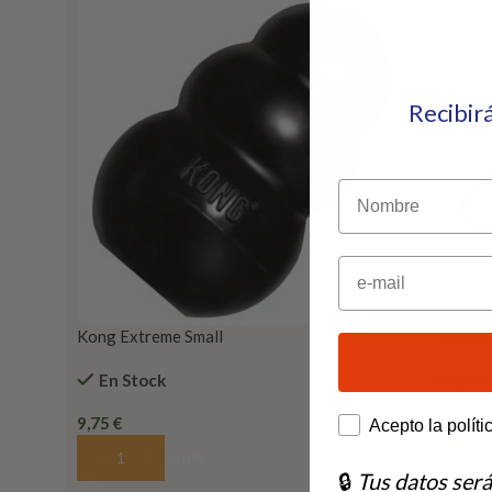
Recibir
Nombre
Email
Kong Extreme Small
Flexi N
En Stock
En S
9,75
€
20,55
€
How would you lik
Acepto la políti
Añadir Al Carrito
Añadir 
🔒
Tus datos ser