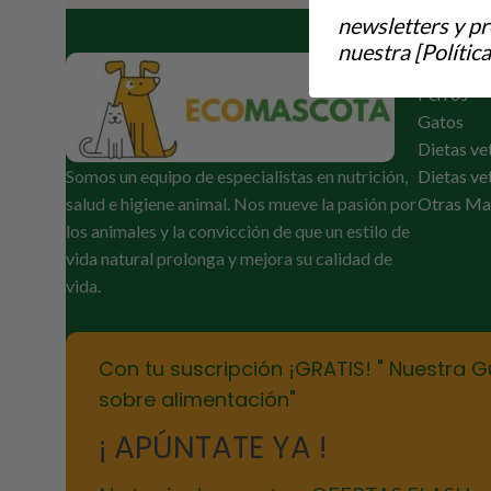
newsletters y p
nuestra [Política
Categor
Perros
Gatos
Dietas ve
Somos un equipo de especialistas en nutrición,
Dietas ve
salud e higiene animal. Nos mueve la pasión por
Otras Ma
los animales y la convicción de que un estilo de
vida natural prolonga y mejora su calidad de
vida.
Con tu suscripción ¡GRATIS! " Nuestra G
sobre alimentación"
¡ APÚNTATE YA !