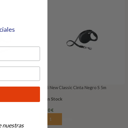
eciales
Rojo M 5m
Flexi New Classic Cinta Negro S 5m
En Stock
23,50
€
Añadir Al Carrito
e nuestras