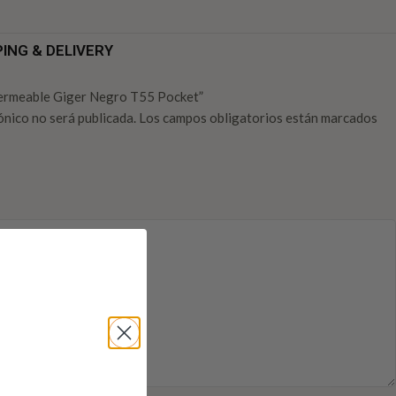
PING & DELIVERY
mpermeable Giger Negro T55 Pocket”
ónico no será publicada.
Los campos obligatorios están marcados